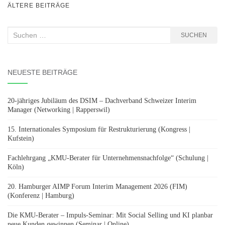
BEITRAGSNAVIGATION
ÄLTERE BEITRÄGE
Suchen
SUCHEN
nach:
NEUESTE BEITRÄGE
20-jähriges Jubiläum des DSIM – Dachverband Schweizer Interim
Manager (Networking | Rapperswil)
15. Internationales Symposium für Restrukturierung (Kongress |
Kufstein)
Fachlehrgang „KMU-Berater für Unternehmensnachfolge“ (Schulung |
Köln)
20. Hamburger AIMP Forum Interim Management 2026 (FIM)
(Konferenz | Hamburg)
Die KMU-Berater – Impuls-Seminar: Mit Social Selling und KI planbar
neue Kunden gewinnen (Seminar | Online)