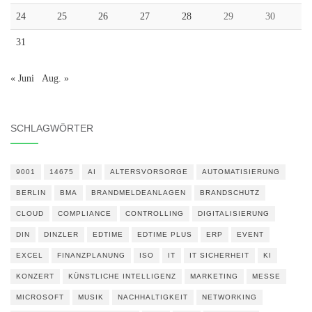
24
25
26
27
28
29
30
31
« Juni
Aug. »
SCHLAGWÖRTER
9001
14675
AI
ALTERSVORSORGE
AUTOMATISIERUNG
BERLIN
BMA
BRANDMELDEANLAGEN
BRANDSCHUTZ
CLOUD
COMPLIANCE
CONTROLLING
DIGITALISIERUNG
DIN
DINZLER
EDTIME
EDTIME PLUS
ERP
EVENT
EXCEL
FINANZPLANUNG
ISO
IT
IT SICHERHEIT
KI
KONZERT
KÜNSTLICHE INTELLIGENZ
MARKETING
MESSE
MICROSOFT
MUSIK
NACHHALTIGKEIT
NETWORKING