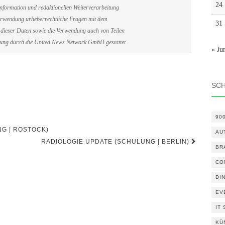
24
information und redaktionellen Weiterverarbeitung
erverwendung urheberrechtliche Fragen mit dem
31
dieser Daten sowie die Verwendung auch von Teilen
gung durch die United News Network GmbH gestattet
« Ju
SC
90
G | ROSTOCK)
AU
RADIOLOGIE UPDATE (SCHULUNG | BERLIN)
BR
CO
DI
EV
IT
KÜ