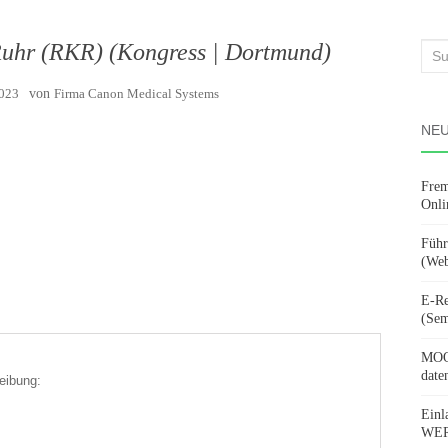
Ruhr (RKR) (Kongress | Dortmund)
Suc
nach
2023
von
Firma Canon Medical Systems
NEU
Frem
Onli
Führ
(Web
E-Re
(Sem
MOOV
date
eibung:
Einl
WERD