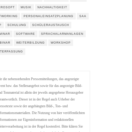
CROSOFT
MUSIK
NACHHALTIGKEIT
TWORKING
PERSONALEINSATZPLANUNG
SAA
P
SCHULUNG
SCHÜLERAUSTAUSCH
MINAR
SOFTWARE
SPRACHALARMANLAGEN
BINAR
WEITERBILDUNG
WORKSHOP
ITERFASSUNG
r die nebenstehenden Pressemitteilungen, das angezeigte
ent bzw. das Stellenangebot sowie für das angezeigte Bild-
d Tonmaterial ist allein der jeweils angegebene Herausgeber
rantwortlich. Dieser ist in der Regel auch Urheber der
essetexte sowie der angehängten Bild-, Ton- und
formationsmaterialien. Die Nutzung von hier veröffentlichten
formationen zur Eigeninformation und redaktionellen
iterverarbeitung ist in der Regel kostenfrei. Bitte klären Sie