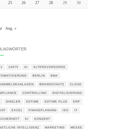
25
26
27
28
29
30
ni
Aug. »
HLAGWÖRTER
01
14675
AI
ALTERSVORSORGE
TOMATISIERUNG
BERLIN
BMA
ANDMELDEANLAGEN
BRANDSCHUTZ
CLOUD
MPLIANCE
CONTROLLING
DIGITALISIERUNG
N
DINZLER
EDTIME
EDTIME PLUS
ERP
ENT
EXCEL
FINANZPLANUNG
ISO
IT
 SICHERHEIT
KI
KONZERT
NSTLICHE INTELLIGENZ
MARKETING
MESSE