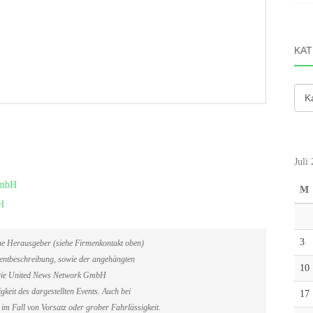
KAT
Kate
Juli
GmbH
M
H
3
ene Herausgeber (siehe Firmenkontakt oben)
Eventbeschreibung, sowie der angehängten
10
. Die United News Network GmbH
gkeit des dargestellten Events. Auch bei
17
im Fall von Vorsatz oder grober Fahrlässigkeit.