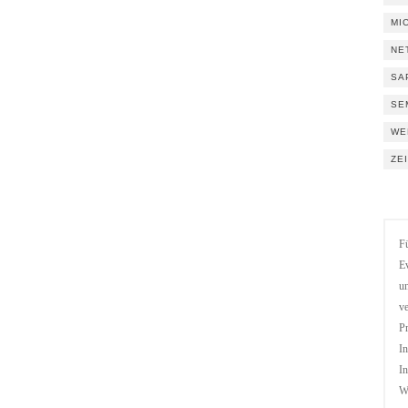
MI
NE
SA
SE
WE
ZE
Fü
Ev
un
ve
Pr
In
In
We