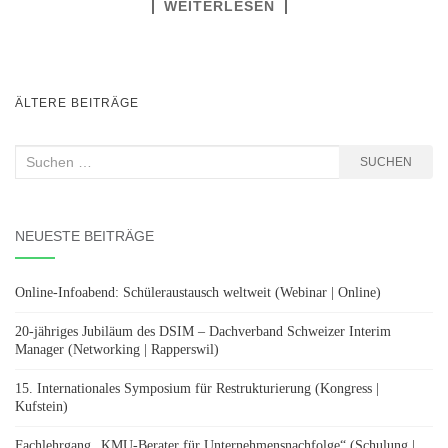
WEITERLESEN
BEITRAGSNAVIGATION
ÄLTERE BEITRÄGE
Suchen
SUCHEN
nach:
NEUESTE BEITRÄGE
Online-Infoabend: Schüleraustausch weltweit (Webinar | Online)
20-jähriges Jubiläum des DSIM – Dachverband Schweizer Interim
Manager (Networking | Rapperswil)
15. Internationales Symposium für Restrukturierung (Kongress |
Kufstein)
Fachlehrgang „KMU-Berater für Unternehmensnachfolge“ (Schulung |