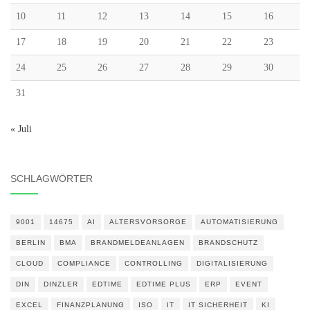
10
11
12
13
14
15
16
17
18
19
20
21
22
23
24
25
26
27
28
29
30
31
« Juli
SCHLAGWÖRTER
9001
14675
AI
ALTERSVORSORGE
AUTOMATISIERUNG
BERLIN
BMA
BRANDMELDEANLAGEN
BRANDSCHUTZ
CLOUD
COMPLIANCE
CONTROLLING
DIGITALISIERUNG
DIN
DINZLER
EDTIME
EDTIME PLUS
ERP
EVENT
EXCEL
FINANZPLANUNG
ISO
IT
IT SICHERHEIT
KI