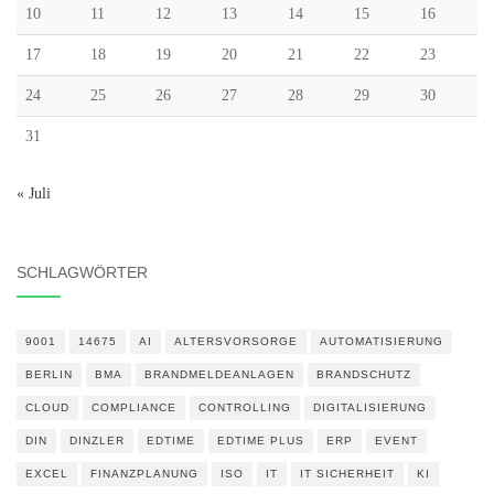
10
11
12
13
14
15
16
17
18
19
20
21
22
23
24
25
26
27
28
29
30
31
« Juli
SCHLAGWÖRTER
9001
14675
AI
ALTERSVORSORGE
AUTOMATISIERUNG
BERLIN
BMA
BRANDMELDEANLAGEN
BRANDSCHUTZ
CLOUD
COMPLIANCE
CONTROLLING
DIGITALISIERUNG
DIN
DINZLER
EDTIME
EDTIME PLUS
ERP
EVENT
EXCEL
FINANZPLANUNG
ISO
IT
IT SICHERHEIT
KI