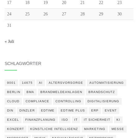
17
18
19
20
21
22
23
24
25
26
27
28
29
30
31
« Juli
SCHLAGWÖRTER
9001
14675
AI
ALTERSVORSORGE
AUTOMATISIERUNG
BERLIN
BMA
BRANDMELDEANLAGEN
BRANDSCHUTZ
CLOUD
COMPLIANCE
CONTROLLING
DIGITALISIERUNG
DIN
DINZLER
EDTIME
EDTIME PLUS
ERP
EVENT
EXCEL
FINANZPLANUNG
ISO
IT
IT SICHERHEIT
KI
KONZERT
KÜNSTLICHE INTELLIGENZ
MARKETING
MESSE