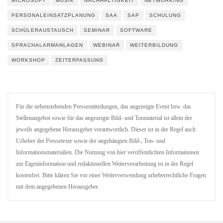
MICROSOFT
MUSIK
NACHHALTIGKEIT
NETWORKING
PERSONALEINSATZPLANUNG
SAA
SAP
SCHULUNG
SCHÜLERAUSTAUSCH
SEMINAR
SOFTWARE
SPRACHALARMANLAGEN
WEBINAR
WEITERBILDUNG
WORKSHOP
ZEITERFASSUNG
Für die nebenstehenden Pressemitteilungen, das angezeigte Event bzw. das
Stellenangebot sowie für das angezeigte Bild- und Tonmaterial ist allein der
jeweils angegebene Herausgeber verantwortlich. Dieser ist in der Regel auch
Urheber der Pressetexte sowie der angehängten Bild-, Ton- und
Informationsmaterialien. Die Nutzung von hier veröffentlichten Informationen
zur Eigeninformation und redaktionellen Weiterverarbeitung ist in der Regel
kostenfrei. Bitte klären Sie vor einer Weiterverwendung urheberrechtliche Fragen
mit dem angegebenen Herausgeber.