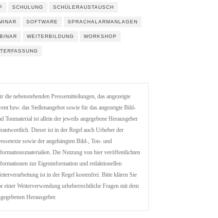
P
SCHULUNG
SCHÜLERAUSTAUSCH
MINAR
SOFTWARE
SPRACHALARMANLAGEN
BINAR
WEITERBILDUNG
WORKSHOP
ITERFASSUNG
r die nebenstehenden Pressemitteilungen, das angezeigte
ent bzw. das Stellenangebot sowie für das angezeigte Bild-
d Tonmaterial ist allein der jeweils angegebene Herausgeber
rantwortlich. Dieser ist in der Regel auch Urheber der
essetexte sowie der angehängten Bild-, Ton- und
formationsmaterialien. Die Nutzung von hier veröffentlichten
formationen zur Eigeninformation und redaktionellen
iterverarbeitung ist in der Regel kostenfrei. Bitte klären Sie
r einer Weiterverwendung urheberrechtliche Fragen mit dem
ngegebenen Herausgeber.