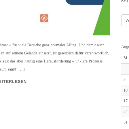
KAT
Kate
hmer – für viele Betriebe ganz normaler Alltag. Und damit auch
Augu
en auf seinem Gelände einsetzt, ist gesetzlich dafür verantwortlich,
M
xis ist das aber häufig eine Herausforderung – unklare Prozesse,
ar zum sam® […]
3
EITERLESEN
10
17
24
31