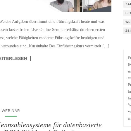
SA
SE
n? Welche Aufgaben übernimmt eine Führungskraft heute und was
WE
iesem kostenfreien Live-Online-Seminar erhältst du einen ersten
ZE
st, welche Fähigkeiten moderne Führungskräfte benötigen und
 verbunden sind. Kursinhalte Der Einführungskurs vermittelt […]
EITERLESEN
Fü
Ev
un
ve
Pr
In
In
We
WEBINAR
vo
a
nnzahlensysteme für datenbasierte