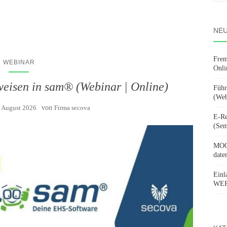
nach
NEU
Frem
WEBINAR
Onli
weisen in sam® (Webinar | Online)
Führ
(Web
. August 2026
von
Firma secova
E-Re
(Sem
MOOV
date
Einl
WERD