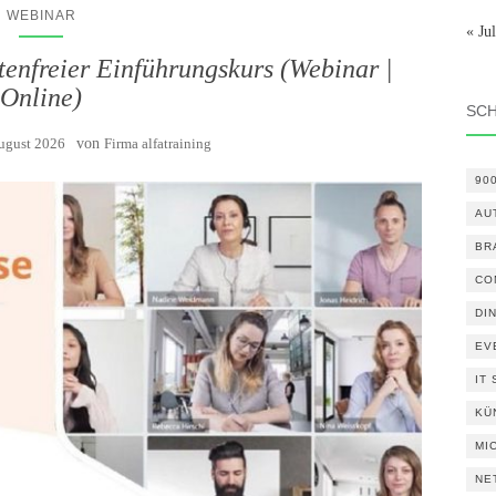
WEBINAR
« Jul
enfreier Einführungskurs (Webinar |
Online)
SC
August 2026
von
Firma alfatraining
90
AU
BR
CO
DI
EV
IT
KÜ
MI
NE