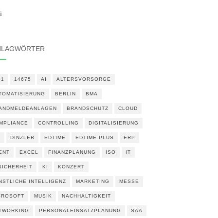
i
HLAGWÖRTER
01
14675
AI
ALTERSVORSORGE
TOMATISIERUNG
BERLIN
BMA
ANDMELDEANLAGEN
BRANDSCHUTZ
CLOUD
MPLIANCE
CONTROLLING
DIGITALISIERUNG
N
DINZLER
EDTIME
EDTIME PLUS
ERP
ENT
EXCEL
FINANZPLANUNG
ISO
IT
 SICHERHEIT
KI
KONZERT
NSTLICHE INTELLIGENZ
MARKETING
MESSE
CROSOFT
MUSIK
NACHHALTIGKEIT
TWORKING
PERSONALEINSATZPLANUNG
SAA