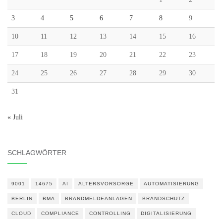
3
4
5
6
7
8
9
10
11
12
13
14
15
16
17
18
19
20
21
22
23
24
25
26
27
28
29
30
31
« Juli
SCHLAGWÖRTER
9001
14675
AI
ALTERSVORSORGE
AUTOMATISIERUNG
BERLIN
BMA
BRANDMELDEANLAGEN
BRANDSCHUTZ
CLOUD
COMPLIANCE
CONTROLLING
DIGITALISIERUNG