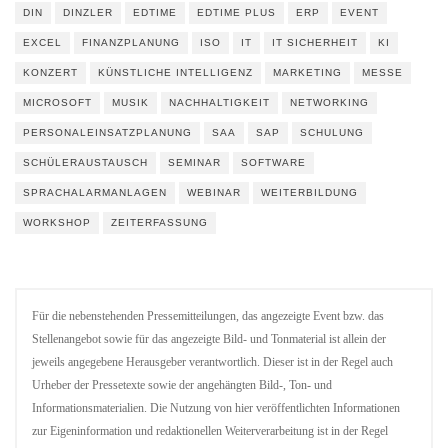
DIN
DINZLER
EDTIME
EDTIME PLUS
ERP
EVENT
EXCEL
FINANZPLANUNG
ISO
IT
IT SICHERHEIT
KI
KONZERT
KÜNSTLICHE INTELLIGENZ
MARKETING
MESSE
MICROSOFT
MUSIK
NACHHALTIGKEIT
NETWORKING
PERSONALEINSATZPLANUNG
SAA
SAP
SCHULUNG
SCHÜLERAUSTAUSCH
SEMINAR
SOFTWARE
SPRACHALARMANLAGEN
WEBINAR
WEITERBILDUNG
WORKSHOP
ZEITERFASSUNG
Für die nebenstehenden Pressemitteilungen, das angezeigte Event bzw. das
Stellenangebot sowie für das angezeigte Bild- und Tonmaterial ist allein der
jeweils angegebene Herausgeber verantwortlich. Dieser ist in der Regel auch
Urheber der Pressetexte sowie der angehängten Bild-, Ton- und
Informationsmaterialien. Die Nutzung von hier veröffentlichten Informationen
zur Eigeninformation und redaktionellen Weiterverarbeitung ist in der Regel