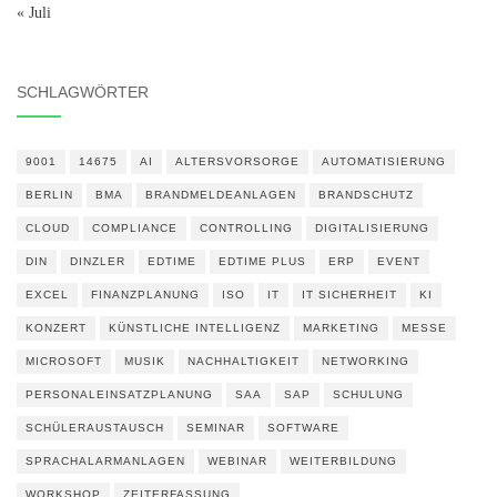
« Juli
SCHLAGWÖRTER
9001
14675
AI
ALTERSVORSORGE
AUTOMATISIERUNG
BERLIN
BMA
BRANDMELDEANLAGEN
BRANDSCHUTZ
CLOUD
COMPLIANCE
CONTROLLING
DIGITALISIERUNG
DIN
DINZLER
EDTIME
EDTIME PLUS
ERP
EVENT
EXCEL
FINANZPLANUNG
ISO
IT
IT SICHERHEIT
KI
KONZERT
KÜNSTLICHE INTELLIGENZ
MARKETING
MESSE
MICROSOFT
MUSIK
NACHHALTIGKEIT
NETWORKING
PERSONALEINSATZPLANUNG
SAA
SAP
SCHULUNG
SCHÜLERAUSTAUSCH
SEMINAR
SOFTWARE
SPRACHALARMANLAGEN
WEBINAR
WEITERBILDUNG
WORKSHOP
ZEITERFASSUNG