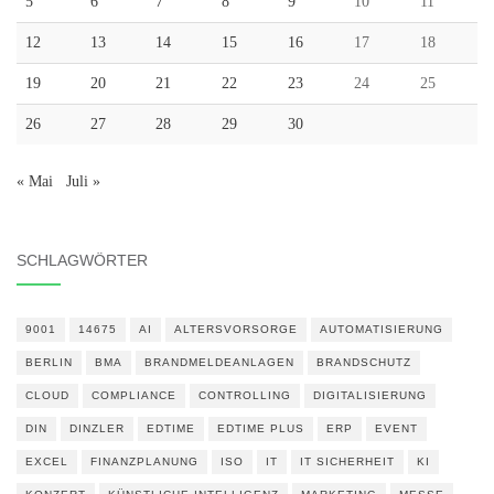
5
6
7
8
9
10
11
12
13
14
15
16
17
18
19
20
21
22
23
24
25
26
27
28
29
30
« Mai
Juli »
SCHLAGWÖRTER
9001
14675
AI
ALTERSVORSORGE
AUTOMATISIERUNG
BERLIN
BMA
BRANDMELDEANLAGEN
BRANDSCHUTZ
CLOUD
COMPLIANCE
CONTROLLING
DIGITALISIERUNG
DIN
DINZLER
EDTIME
EDTIME PLUS
ERP
EVENT
EXCEL
FINANZPLANUNG
ISO
IT
IT SICHERHEIT
KI