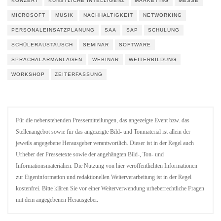
KONZERT
KÜNSTLICHE INTELLIGENZ
MARKETING
MESSE
MICROSOFT
MUSIK
NACHHALTIGKEIT
NETWORKING
PERSONALEINSATZPLANUNG
SAA
SAP
SCHULUNG
SCHÜLERAUSTAUSCH
SEMINAR
SOFTWARE
SPRACHALARMANLAGEN
WEBINAR
WEITERBILDUNG
WORKSHOP
ZEITERFASSUNG
Für die nebenstehenden Pressemitteilungen, das angezeigte Event bzw. das
Stellenangebot sowie für das angezeigte Bild- und Tonmaterial ist allein der
jeweils angegebene Herausgeber verantwortlich. Dieser ist in der Regel auch
Urheber der Pressetexte sowie der angehängten Bild-, Ton- und
Informationsmaterialien. Die Nutzung von hier veröffentlichten Informationen
zur Eigeninformation und redaktionellen Weiterverarbeitung ist in der Regel
kostenfrei. Bitte klären Sie vor einer Weiterverwendung urheberrechtliche Fragen
mit dem angegebenen Herausgeber.