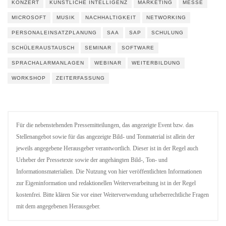
KONZERT
KÜNSTLICHE INTELLIGENZ
MARKETING
MESSE
MICROSOFT
MUSIK
NACHHALTIGKEIT
NETWORKING
PERSONALEINSATZPLANUNG
SAA
SAP
SCHULUNG
SCHÜLERAUSTAUSCH
SEMINAR
SOFTWARE
SPRACHALARMANLAGEN
WEBINAR
WEITERBILDUNG
WORKSHOP
ZEITERFASSUNG
Für die nebenstehenden Pressemitteilungen, das angezeigte Event bzw. das
Stellenangebot sowie für das angezeigte Bild- und Tonmaterial ist allein der
jeweils angegebene Herausgeber verantwortlich. Dieser ist in der Regel auch
Urheber der Pressetexte sowie der angehängten Bild-, Ton- und
Informationsmaterialien. Die Nutzung von hier veröffentlichten Informationen
zur Eigeninformation und redaktionellen Weiterverarbeitung ist in der Regel
kostenfrei. Bitte klären Sie vor einer Weiterverwendung urheberrechtliche Fragen
mit dem angegebenen Herausgeber.