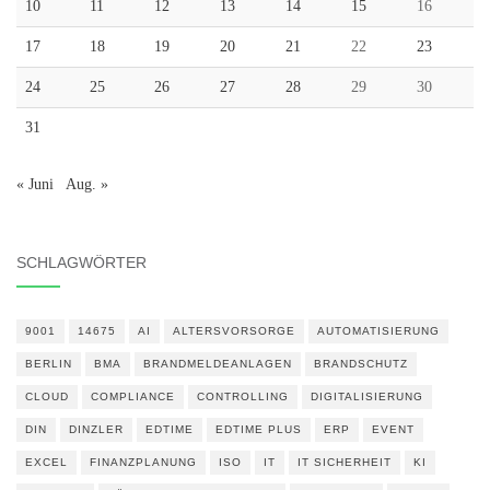
10
11
12
13
14
15
16
17
18
19
20
21
22
23
24
25
26
27
28
29
30
31
« Juni
Aug. »
SCHLAGWÖRTER
9001
14675
AI
ALTERSVORSORGE
AUTOMATISIERUNG
BERLIN
BMA
BRANDMELDEANLAGEN
BRANDSCHUTZ
CLOUD
COMPLIANCE
CONTROLLING
DIGITALISIERUNG
DIN
DINZLER
EDTIME
EDTIME PLUS
ERP
EVENT
EXCEL
FINANZPLANUNG
ISO
IT
IT SICHERHEIT
KI