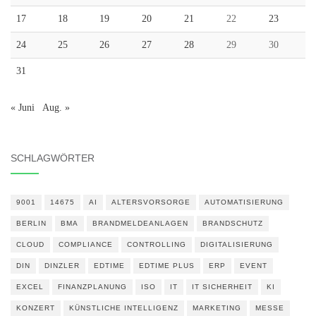
17
18
19
20
21
22
23
24
25
26
27
28
29
30
31
« Juni
Aug. »
SCHLAGWÖRTER
9001
14675
AI
ALTERSVORSORGE
AUTOMATISIERUNG
BERLIN
BMA
BRANDMELDEANLAGEN
BRANDSCHUTZ
CLOUD
COMPLIANCE
CONTROLLING
DIGITALISIERUNG
DIN
DINZLER
EDTIME
EDTIME PLUS
ERP
EVENT
EXCEL
FINANZPLANUNG
ISO
IT
IT SICHERHEIT
KI
KONZERT
KÜNSTLICHE INTELLIGENZ
MARKETING
MESSE