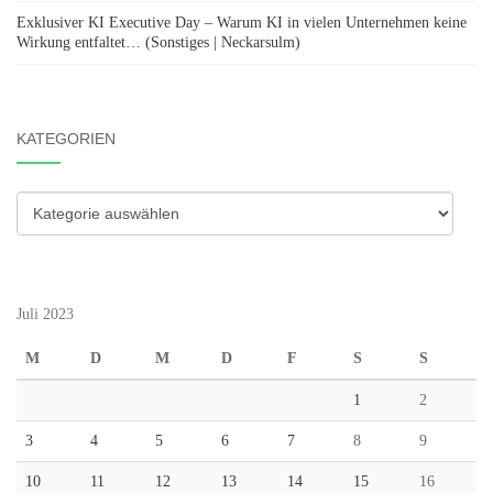
Exklusiver KI Executive Day – Warum KI in vielen Unternehmen keine
Wirkung entfaltet… (Sonstiges | Neckarsulm)
KATEGORIEN
Kategorien
Juli 2023
M
D
M
D
F
S
S
1
2
3
4
5
6
7
8
9
10
11
12
13
14
15
16