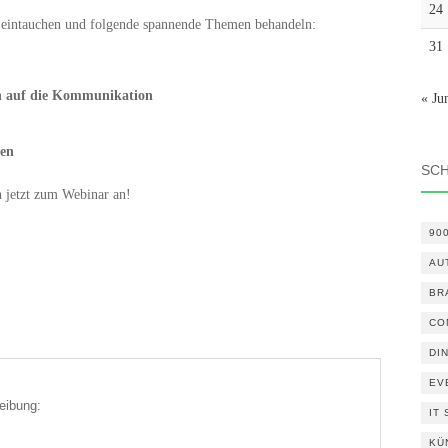
24
e eintauchen und folgende spannende Themen behandeln:
31
en auf die Kommunikation
« Ju
en
SC
h jetzt zum Webinar an!
90
AU
BR
CO
DI
EV
eibung:
IT
KÜ