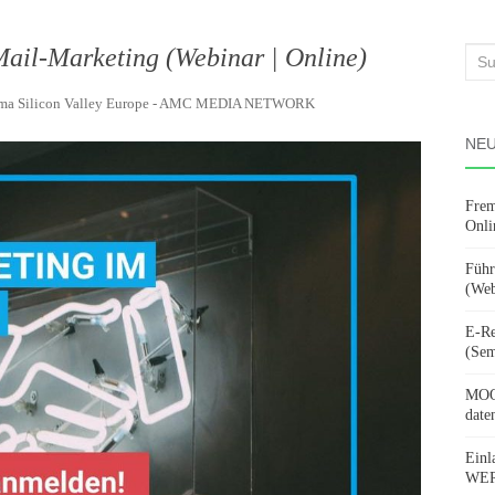
il-Marketing (Webinar | Online)
Suc
nach
rma Silicon Valley Europe - AMC MEDIA NETWORK
NEU
Frem
Onli
Führ
(Web
E-Re
(Sem
MOOV
date
Einl
WERD