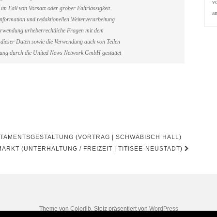
vo
im Fall von Vorsatz oder grober Fahrlässigkeit.
a
information und redaktionellen Weiterverarbeitung
erverwendung urheberrechtliche Fragen mit dem
dieser Daten sowie die Verwendung auch von Teilen
gung durch die United News Network GmbH gestattet
TAMENTSGESTALTUNG (VORTRAG | SCHWÄBISCH HALL)
MARKT (UNTERHALTUNG / FREIZEIT | TITISEE-NEUSTADT)
Theme von
Colorlib
. Stolz präsentiert von
WordPress