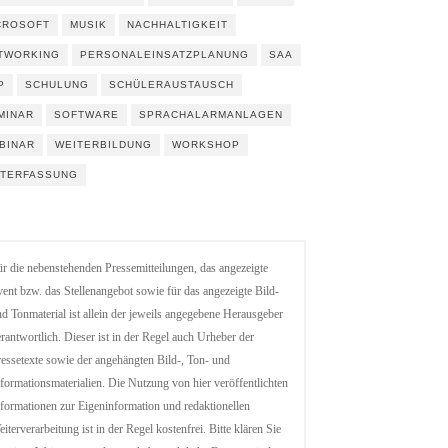
CROSOFT
MUSIK
NACHHALTIGKEIT
TWORKING
PERSONALEINSATZPLANUNG
SAA
P
SCHULUNG
SCHÜLERAUSTAUSCH
MINAR
SOFTWARE
SPRACHALARMANLAGEN
BINAR
WEITERBILDUNG
WORKSHOP
ITERFASSUNG
r die nebenstehenden Pressemitteilungen, das angezeigte
ent bzw. das Stellenangebot sowie für das angezeigte Bild-
d Tonmaterial ist allein der jeweils angegebene Herausgeber
rantwortlich. Dieser ist in der Regel auch Urheber der
essetexte sowie der angehängten Bild-, Ton- und
formationsmaterialien. Die Nutzung von hier veröffentlichten
formationen zur Eigeninformation und redaktionellen
iterverarbeitung ist in der Regel kostenfrei. Bitte klären Sie