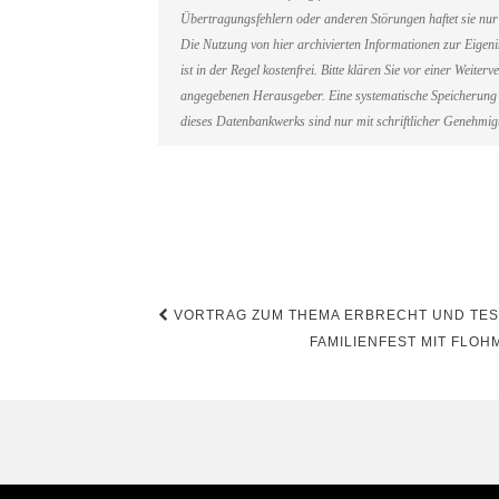
Übertragungsfehlern oder anderen Störungen haftet sie nur 
Die Nutzung von hier archivierten Informationen zur Eigen
ist in der Regel kostenfrei. Bitte klären Sie vor einer Weit
angegebenen Herausgeber. Eine systematische Speicherung 
dieses Datenbankwerks sind nur mit schriftlicher Genehmi
Beitragsnavigation
VORTRAG ZUM THEMA ERBRECHT UND TES
FAMILIENFEST MIT FLOH