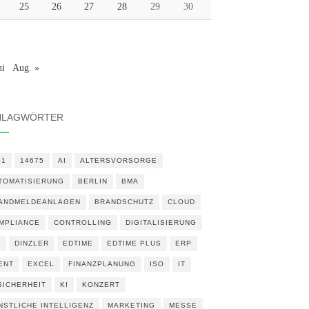
25
26
27
28
29
30
ni
Aug. »
HLAGWÖRTER
01
14675
AI
ALTERSVORSORGE
TOMATISIERUNG
BERLIN
BMA
ANDMELDEANLAGEN
BRANDSCHUTZ
CLOUD
MPLIANCE
CONTROLLING
DIGITALISIERUNG
N
DINZLER
EDTIME
EDTIME PLUS
ERP
ENT
EXCEL
FINANZPLANUNG
ISO
IT
 SICHERHEIT
KI
KONZERT
NSTLICHE INTELLIGENZ
MARKETING
MESSE