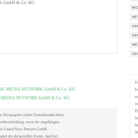
RK GmbH & Co. KG
MI
NE
SA
SE
WE
ZE
Fü
pe – AMC MEDIA NETWORK GmbH & Co. KG
Ev
un
– AMC MEDIA NETWORK GmbH & Co. KG
ve
Pr
ene Herausgeber (siehe Firmenkontakt oben)
In
Eventbeschreibung, sowie der angehängten
In
. Die United News Network GmbH
We
gkeit des dargestellten Events. Auch bei