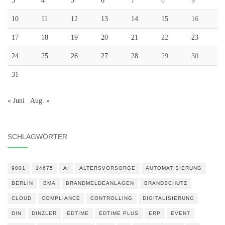
3
4
5
6
7
8
9
10
11
12
13
14
15
16
17
18
19
20
21
22
23
24
25
26
27
28
29
30
31
« Juni
Aug. »
SCHLAGWÖRTER
9001
14675
AI
ALTERSVORSORGE
AUTOMATISIERUNG
BERLIN
BMA
BRANDMELDEANLAGEN
BRANDSCHUTZ
CLOUD
COMPLIANCE
CONTROLLING
DIGITALISIERUNG
DIN
DINZLER
EDTIME
EDTIME PLUS
ERP
EVENT