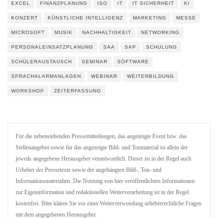
EXCEL
FINANZPLANUNG
ISO
IT
IT SICHERHEIT
KI
KONZERT
KÜNSTLICHE INTELLIGENZ
MARKETING
MESSE
MICROSOFT
MUSIK
NACHHALTIGKEIT
NETWORKING
PERSONALEINSATZPLANUNG
SAA
SAP
SCHULUNG
SCHÜLERAUSTAUSCH
SEMINAR
SOFTWARE
SPRACHALARMANLAGEN
WEBINAR
WEITERBILDUNG
WORKSHOP
ZEITERFASSUNG
Für die nebenstehenden Pressemitteilungen, das angezeigte Event bzw. das
Stellenangebot sowie für das angezeigte Bild- und Tonmaterial ist allein der
jeweils angegebene Herausgeber verantwortlich. Dieser ist in der Regel auch
Urheber der Pressetexte sowie der angehängten Bild-, Ton- und
Informationsmaterialien. Die Nutzung von hier veröffentlichten Informationen
zur Eigeninformation und redaktionellen Weiterverarbeitung ist in der Regel
kostenfrei. Bitte klären Sie vor einer Weiterverwendung urheberrechtliche Fragen
mit dem angegebenen Herausgeber.