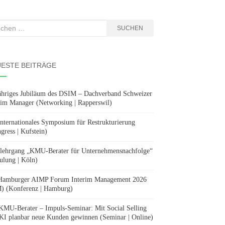
hen
SUCHEN
:
ESTE BEITRÄGE
ähriges Jubiläum des DSIM – Dachverband Schweizer
rim Manager (Networking | Rapperswil)
Internationales Symposium für Restrukturierung
gress | Kufstein)
lehrgang „KMU-Berater für Unternehmensnachfolge“
ulung | Köln)
Hamburger AIMP Forum Interim Management 2026
) (Konferenz | Hamburg)
KMU-Berater – Impuls-Seminar: Mit Social Selling
KI planbar neue Kunden gewinnen (Seminar | Online)