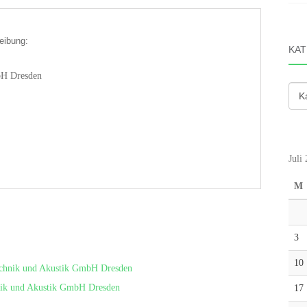
eibung:
KAT
H Dresden
Kate
Juli
M
3
10
chnik und Akustik GmbH Dresden
ik und Akustik GmbH Dresden
17