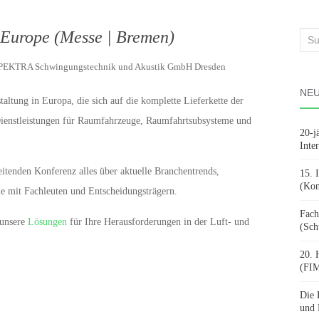
Europe (Messe | Bremen)
Suc
nach
SPEKTRA Schwingungstechnik und Akustik GmbH Dresden
NEU
altung in Europa, die sich auf die komplette Lieferkette der
Dienstleistungen für Raumfahrzeuge, Raumfahrtsubsysteme und
20-j
Inte
eitenden Konferenz alles über aktuelle Branchentrends,
15. 
(Kon
e mit Fachleuten und Entscheidungsträgern.
Fach
 unsere
Lösungen
für Ihre Herausforderungen in der Luft- und
(Sch
20. 
(FIM
Die 
und 