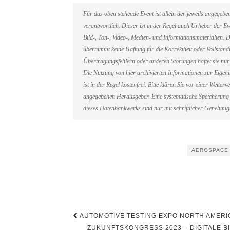
Für das oben stehende Event ist allein der jeweils angegeb
verantwortlich. Dieser ist in der Regel auch Urheber der 
Bild-, Ton-, Video-, Medien- und Informationsmaterialien
übernimmt keine Haftung für die Korrektheit oder Vollständi
Übertragungsfehlern oder anderen Störungen haftet sie nur 
Die Nutzung von hier archivierten Informationen zur Eigen
ist in der Regel kostenfrei. Bitte klären Sie vor einer Weit
angegebenen Herausgeber. Eine systematische Speicherung 
dieses Datenbankwerks sind nur mit schriftlicher Genehmi
AEROSPACE
Beitragsnavigation
AUTOMOTIVE TESTING EXPO NORTH AMERICA
ZUKUNFTSKONGRESS 2023 – DIGITALE 