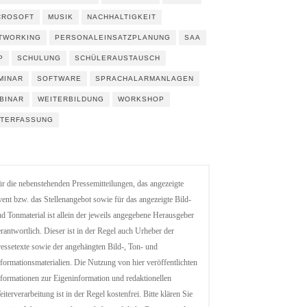
CROSOFT
MUSIK
NACHHALTIGKEIT
TWORKING
PERSONALEINSATZPLANUNG
SAA
P
SCHULUNG
SCHÜLERAUSTAUSCH
MINAR
SOFTWARE
SPRACHALARMANLAGEN
BINAR
WEITERBILDUNG
WORKSHOP
ITERFASSUNG
r die nebenstehenden Pressemitteilungen, das angezeigte
ent bzw. das Stellenangebot sowie für das angezeigte Bild-
d Tonmaterial ist allein der jeweils angegebene Herausgeber
rantwortlich. Dieser ist in der Regel auch Urheber der
essetexte sowie der angehängten Bild-, Ton- und
formationsmaterialien. Die Nutzung von hier veröffentlichten
formationen zur Eigeninformation und redaktionellen
iterverarbeitung ist in der Regel kostenfrei. Bitte klären Sie