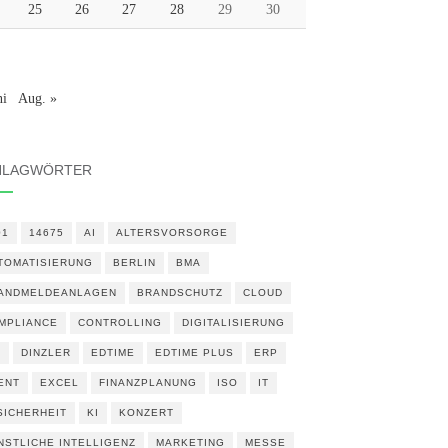
25
26
27
28
29
30
ni
Aug. »
HLAGWÖRTER
01
14675
AI
ALTERSVORSORGE
TOMATISIERUNG
BERLIN
BMA
ANDMELDEANLAGEN
BRANDSCHUTZ
CLOUD
MPLIANCE
CONTROLLING
DIGITALISIERUNG
N
DINZLER
EDTIME
EDTIME PLUS
ERP
ENT
EXCEL
FINANZPLANUNG
ISO
IT
 SICHERHEIT
KI
KONZERT
NSTLICHE INTELLIGENZ
MARKETING
MESSE