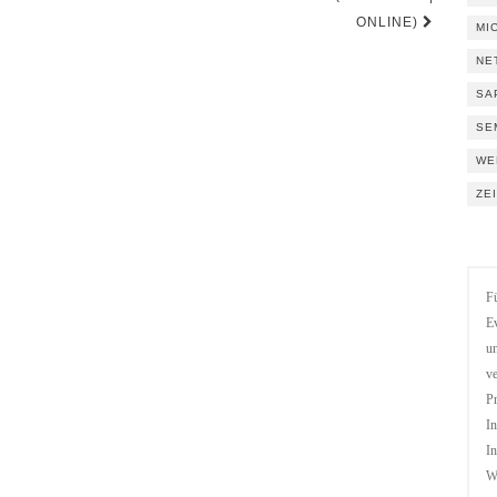
ONLINE)
MI
NE
SA
SE
WE
ZE
Fü
Ev
un
ve
Pr
In
In
We