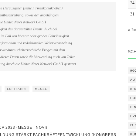
24
ene Herausgeber (siehe Firmenkontakt oben)
31
Eventbeschreibung, sowie der angehängten
. Die United News Network GmbH
gkeit des dargestellten Events. Auch bei
« Ju
im Fall von Vorsatz oder grober Fahrlässigkeit.
information und redaktionellen Weiterverarbeitung
erverwendung urheberrechtliche Fragen mit dem
SC
dieser Daten sowie die Verwendung auch von Teilen
gung durch die United News Network GmbH gestattet
90
AU
LUFTFAHRT
MESSE
BR
CO
DI
EV
IT
 2023 (MESSE | NOVI)
BILDUNG STÄRKT FACHKRÄFTEENTWICKLUNG (KONGRESS |
KÜ