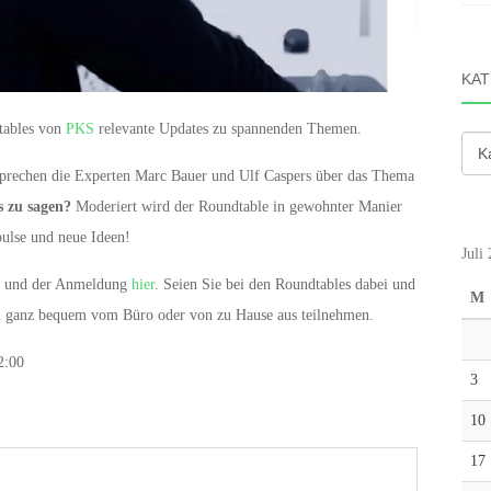
KAT
tables von
PKS
relevante Updates zu spannenden Themen.
Kate
prechen die Experten Marc Bauer und Ulf Caspers über das Thema
s zu sagen?
Moderiert wird der Roundtable in gewohnter Manier
pulse und neue Ideen!
Juli
en und der Anmeldung
hier
. Seien Sie bei den Roundtables dabei und
M
nen ganz bequem vom Büro oder von zu Hause aus teilnehmen.
2:00
3
10
17