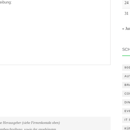
eibung:
24
31
« Ju
SC
90
AU
BR
CO
DI
EV
IT
ene Herausgeber (siehe Firmenkontakt oben)
KÜ
Eventbeschreibung, sowie der angehängten