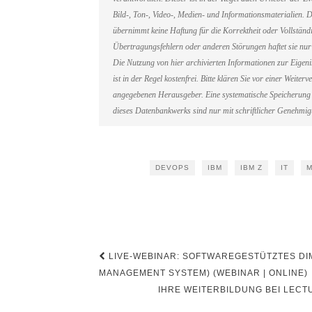
Bild-, Ton-, Video-, Medien- und Informationsmaterialien
übernimmt keine Haftung für die Korrektheit oder Vollständi
Übertragungsfehlern oder anderen Störungen haftet sie nur 
Die Nutzung von hier archivierten Informationen zur Eigen
ist in der Regel kostenfrei. Bitte klären Sie vor einer Weit
angegebenen Herausgeber. Eine systematische Speicherung 
dieses Datenbankwerks sind nur mit schriftlicher Genehmi
DEVOPS
IBM
IBM Z
IT
M
Beitragsnavigation
LIVE-WEBINAR: SOFTWAREGESTÜTZTES DI
MANAGEMENT SYSTEM) (WEBINAR | ONLINE)
IHRE WEITERBILDUNG BEI LECT