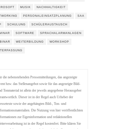
CROSOFT
MUSIK
NACHHALTIGKEIT
TWORKING
PERSONALEINSATZPLANUNG
SAA
P
SCHULUNG
SCHÜLERAUSTAUSCH
MINAR
SOFTWARE
SPRACHALARMANLAGEN
BINAR
WEITERBILDUNG
WORKSHOP
ITERFASSUNG
r die nebenstehenden Pressemitteilungen, das angezeigte
ent bzw. das Stellenangebot sowie für das angezeigte Bild-
d Tonmaterial ist allein der jeweils angegebene Herausgeber
rantwortlich. Dieser ist in der Regel auch Urheber der
essetexte sowie der angehängten Bild-, Ton- und
formationsmaterialien. Die Nutzung von hier veröffentlichten
formationen zur Eigeninformation und redaktionellen
iterverarbeitung ist in der Regel kostenfrei. Bitte klären Sie