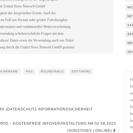
. Die United News Network GmbH
MI
gkeit des dargestellten Events. Auch bei
NE
im Fall von Vorsatz oder grober Fahrlässigkeit.
SA
information und redaktionellen Weiterverarbeitung
erverwendung urheberrechtliche Fragen mit dem
SE
dieser Daten sowie die Verwendung auch von Teilen
WE
gung durch die United News Network GmbH gestattet
ZE
AINFRAME
PKS
ROUNDTABLE
SOFTWARE
Fü
Ev
un
ve
Pr
MS (DATENSCHUTZ INFORMATIONSSICHERHEIT
In
In
URIO – KOSTENFREIE INFOVERANSTALTUNG AM 02.08.2023
We
(SONSTIGES | ONLINE)