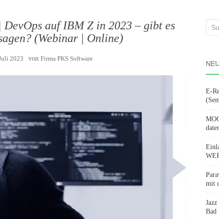
 DevOps auf IBM Z in 2023 – gibt es
Suc
sagen? (Webinar | Online)
nach
Juli 2023
von
Firma PKS Software
NEU
E-Re
(Sem
MOOV
date
Einl
WERD
Para
mit 
Jazz
Bad 