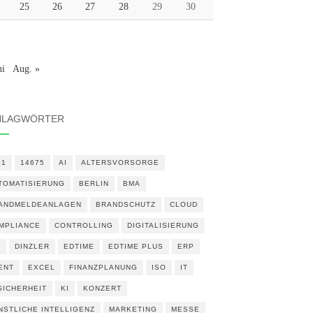
25
26
27
28
29
30
ni
Aug. »
HLAGWÖRTER
01
14675
AI
ALTERSVORSORGE
TOMATISIERUNG
BERLIN
BMA
ANDMELDEANLAGEN
BRANDSCHUTZ
CLOUD
MPLIANCE
CONTROLLING
DIGITALISIERUNG
N
DINZLER
EDTIME
EDTIME PLUS
ERP
ENT
EXCEL
FINANZPLANUNG
ISO
IT
 SICHERHEIT
KI
KONZERT
NSTLICHE INTELLIGENZ
MARKETING
MESSE