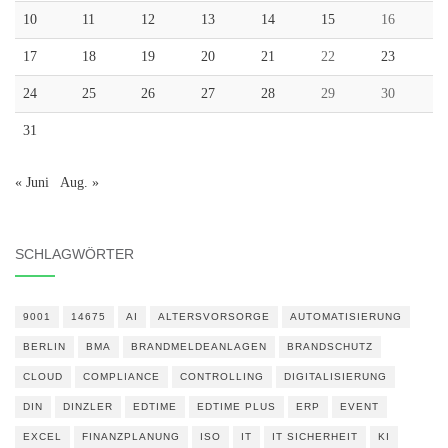
10
11
12
13
14
15
16
17
18
19
20
21
22
23
24
25
26
27
28
29
30
31
« Juni
Aug. »
SCHLAGWÖRTER
9001
14675
AI
ALTERSVORSORGE
AUTOMATISIERUNG
BERLIN
BMA
BRANDMELDEANLAGEN
BRANDSCHUTZ
CLOUD
COMPLIANCE
CONTROLLING
DIGITALISIERUNG
DIN
DINZLER
EDTIME
EDTIME PLUS
ERP
EVENT
EXCEL
FINANZPLANUNG
ISO
IT
IT SICHERHEIT
KI