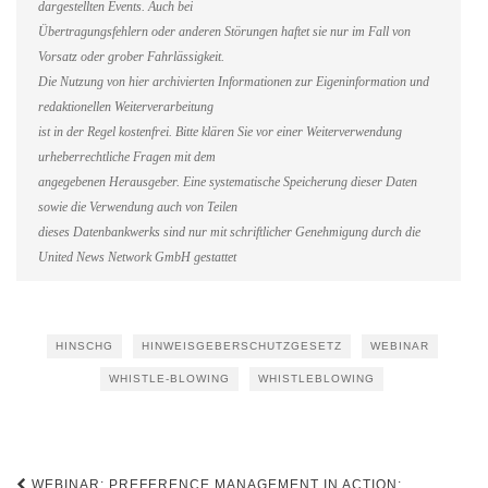
dargestellten Events. Auch bei
Übertragungsfehlern oder anderen Störungen haftet sie nur im Fall von
Vorsatz oder grober Fahrlässigkeit.
Die Nutzung von hier archivierten Informationen zur Eigeninformation und
redaktionellen Weiterverarbeitung
ist in der Regel kostenfrei. Bitte klären Sie vor einer Weiterverwendung
urheberrechtliche Fragen mit dem
angegebenen Herausgeber. Eine systematische Speicherung dieser Daten
sowie die Verwendung auch von Teilen
dieses Datenbankwerks sind nur mit schriftlicher Genehmigung durch die
United News Network GmbH gestattet
HINSCHG
HINWEISGEBERSCHUTZGESETZ
WEBINAR
WHISTLE-BLOWING
WHISTLEBLOWING
Beitragsnavigation
WEBINAR: PREFERENCE MANAGEMENT IN ACTION: