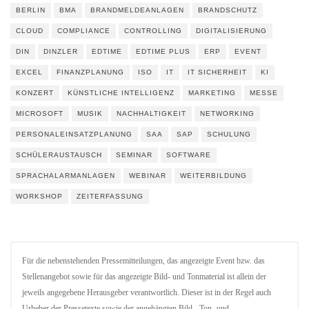
BERLIN
BMA
BRANDMELDEANLAGEN
BRANDSCHUTZ
CLOUD
COMPLIANCE
CONTROLLING
DIGITALISIERUNG
DIN
DINZLER
EDTIME
EDTIME PLUS
ERP
EVENT
EXCEL
FINANZPLANUNG
ISO
IT
IT SICHERHEIT
KI
KONZERT
KÜNSTLICHE INTELLIGENZ
MARKETING
MESSE
MICROSOFT
MUSIK
NACHHALTIGKEIT
NETWORKING
PERSONALEINSATZPLANUNG
SAA
SAP
SCHULUNG
SCHÜLERAUSTAUSCH
SEMINAR
SOFTWARE
SPRACHALARMANLAGEN
WEBINAR
WEITERBILDUNG
WORKSHOP
ZEITERFASSUNG
Für die nebenstehenden Pressemitteilungen, das angezeigte Event bzw. das
Stellenangebot sowie für das angezeigte Bild- und Tonmaterial ist allein der
jeweils angegebene Herausgeber verantwortlich. Dieser ist in der Regel auch
Urheber der Pressetexte sowie der angehängten Bild-, Ton- und