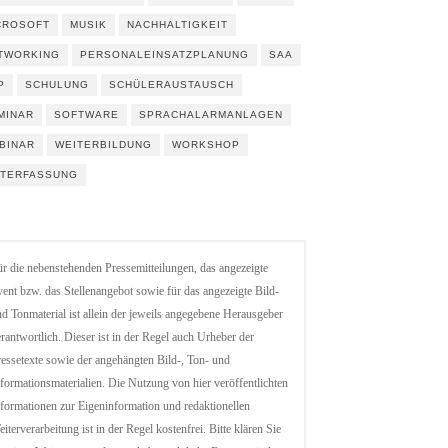
CROSOFT
MUSIK
NACHHALTIGKEIT
TWORKING
PERSONALEINSATZPLANUNG
SAA
P
SCHULUNG
SCHÜLERAUSTAUSCH
MINAR
SOFTWARE
SPRACHALARMANLAGEN
BINAR
WEITERBILDUNG
WORKSHOP
ITERFASSUNG
r die nebenstehenden Pressemitteilungen, das angezeigte
ent bzw. das Stellenangebot sowie für das angezeigte Bild-
d Tonmaterial ist allein der jeweils angegebene Herausgeber
rantwortlich. Dieser ist in der Regel auch Urheber der
essetexte sowie der angehängten Bild-, Ton- und
formationsmaterialien. Die Nutzung von hier veröffentlichten
formationen zur Eigeninformation und redaktionellen
iterverarbeitung ist in der Regel kostenfrei. Bitte klären Sie