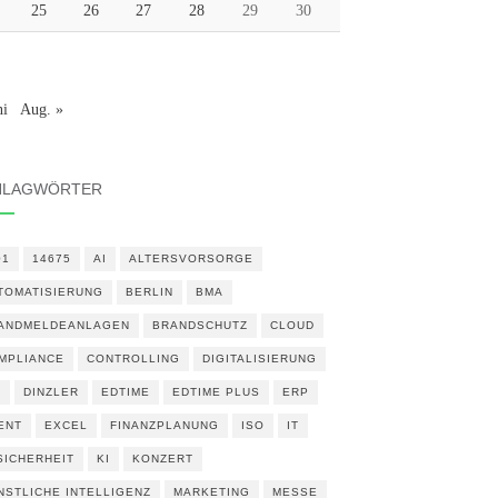
25
26
27
28
29
30
ni
Aug. »
HLAGWÖRTER
01
14675
AI
ALTERSVORSORGE
TOMATISIERUNG
BERLIN
BMA
ANDMELDEANLAGEN
BRANDSCHUTZ
CLOUD
MPLIANCE
CONTROLLING
DIGITALISIERUNG
N
DINZLER
EDTIME
EDTIME PLUS
ERP
ENT
EXCEL
FINANZPLANUNG
ISO
IT
 SICHERHEIT
KI
KONZERT
NSTLICHE INTELLIGENZ
MARKETING
MESSE