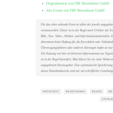
Originalinserat von FBF Betondienst GmbH
Alle Events von FBF Betondienst GmbH
Für das oben stehende Event ist allein der jeweils angegeb
verantwortlich. Dieser ist in der Regel auch Urheber der 
Bild-, Ton-, Video-, Medien- und Informationsmaterialien
übernimmt keine Haftung für die Korrektheit oder Vollständi
Übertragungsfehlern oder anderen Störungen haftet sie nur 
Die Nutzung von hier archivierten Informationen zur Eigen
ist in der Regel kostenfrei. Bitte klären Sie vor einer Weit
angegebenen Herausgeber. Eine systematische Speicherung 
dieses Datenbankwerks sind nur mit schriftlicher Genehmi
ARCHITEKT
BAUDYNAMIK
BAUEN
BE
STAHLB