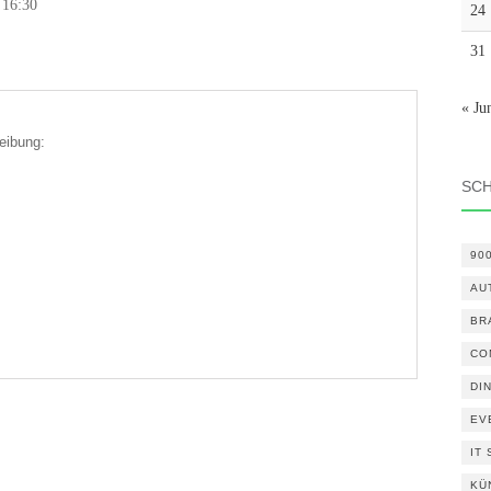
 16:30
24
31
« Ju
eibung:
SC
90
AU
BR
CO
DI
EV
IT
KÜ