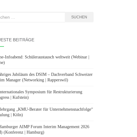
hen
SUCHEN
:
ESTE BEITRÄGE
ne-Infoabend: Schüleraustausch weltweit (Webinar |
ne)
ähriges Jubiläum des DSIM – Dachverband Schweizer
rim Manager (Networking | Rapperswil)
Internationales Symposium für Restrukturierung
gress | Kufstein)
lehrgang „KMU-Berater für Unternehmensnachfolge“
ulung | Köln)
Hamburger AIMP Forum Interim Management 2026
) (Konferenz | Hamburg)