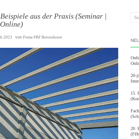
eispiele aus der Praxis (Seminar |
Suc
Online)
nach
uli 2023
von
Firma FBF Betondienst
NEU
Onli
Onli
20-j
Inte
15. 
(Kon
Fach
(Sch
20. 
(FIM