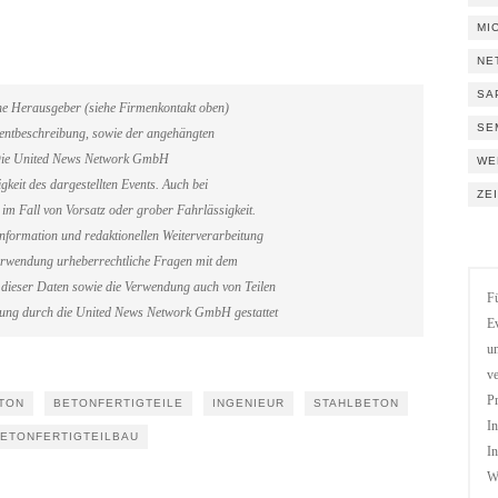
MI
NE
SA
ene Herausgeber (siehe Firmenkontakt oben)
SE
Eventbeschreibung, sowie der angehängten
. Die United News Network GmbH
WE
gkeit des dargestellten Events. Auch bei
ZE
im Fall von Vorsatz oder grober Fahrlässigkeit.
information und redaktionellen Weiterverarbeitung
erverwendung urheberrechtliche Fragen mit dem
dieser Daten sowie die Verwendung auch von Teilen
Fü
gung durch die United News Network GmbH gestattet
Ev
un
ve
Pr
TON
BETONFERTIGTEILE
INGENIEUR
STAHLBETON
In
ETONFERTIGTEILBAU
In
We