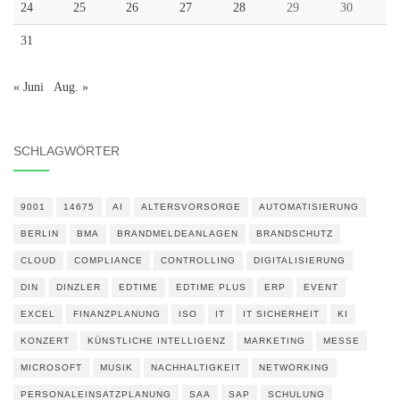
24
25
26
27
28
29
30
31
« Juni
Aug. »
SCHLAGWÖRTER
9001
14675
AI
ALTERSVORSORGE
AUTOMATISIERUNG
BERLIN
BMA
BRANDMELDEANLAGEN
BRANDSCHUTZ
CLOUD
COMPLIANCE
CONTROLLING
DIGITALISIERUNG
DIN
DINZLER
EDTIME
EDTIME PLUS
ERP
EVENT
EXCEL
FINANZPLANUNG
ISO
IT
IT SICHERHEIT
KI
KONZERT
KÜNSTLICHE INTELLIGENZ
MARKETING
MESSE
MICROSOFT
MUSIK
NACHHALTIGKEIT
NETWORKING
PERSONALEINSATZPLANUNG
SAA
SAP
SCHULUNG