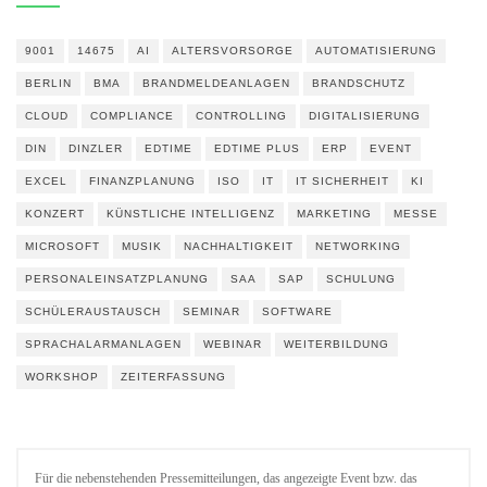
9001
14675
AI
ALTERSVORSORGE
AUTOMATISIERUNG
BERLIN
BMA
BRANDMELDEANLAGEN
BRANDSCHUTZ
CLOUD
COMPLIANCE
CONTROLLING
DIGITALISIERUNG
DIN
DINZLER
EDTIME
EDTIME PLUS
ERP
EVENT
EXCEL
FINANZPLANUNG
ISO
IT
IT SICHERHEIT
KI
KONZERT
KÜNSTLICHE INTELLIGENZ
MARKETING
MESSE
MICROSOFT
MUSIK
NACHHALTIGKEIT
NETWORKING
PERSONALEINSATZPLANUNG
SAA
SAP
SCHULUNG
SCHÜLERAUSTAUSCH
SEMINAR
SOFTWARE
SPRACHALARMANLAGEN
WEBINAR
WEITERBILDUNG
WORKSHOP
ZEITERFASSUNG
Für die nebenstehenden Pressemitteilungen, das angezeigte Event bzw. das