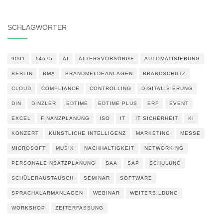
SCHLAGWÖRTER
9001
14675
AI
ALTERSVORSORGE
AUTOMATISIERUNG
BERLIN
BMA
BRANDMELDEANLAGEN
BRANDSCHUTZ
CLOUD
COMPLIANCE
CONTROLLING
DIGITALISIERUNG
DIN
DINZLER
EDTIME
EDTIME PLUS
ERP
EVENT
EXCEL
FINANZPLANUNG
ISO
IT
IT SICHERHEIT
KI
KONZERT
KÜNSTLICHE INTELLIGENZ
MARKETING
MESSE
MICROSOFT
MUSIK
NACHHALTIGKEIT
NETWORKING
PERSONALEINSATZPLANUNG
SAA
SAP
SCHULUNG
SCHÜLERAUSTAUSCH
SEMINAR
SOFTWARE
SPRACHALARMANLAGEN
WEBINAR
WEITERBILDUNG
WORKSHOP
ZEITERFASSUNG