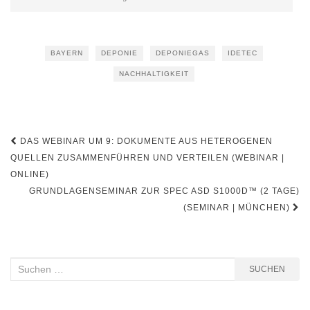
BAYERN
DEPONIE
DEPONIEGAS
IDETEC
NACHHALTIGKEIT
Beitragsnavigation
DAS WEBINAR UM 9: DOKUMENTE AUS HETEROGENEN
QUELLEN ZUSAMMENFÜHREN UND VERTEILEN (WEBINAR |
ONLINE)
GRUNDLAGENSEMINAR ZUR SPEC ASD S1000D™ (2 TAGE)
(SEMINAR | MÜNCHEN)
Suchen
SUCHEN
nach: