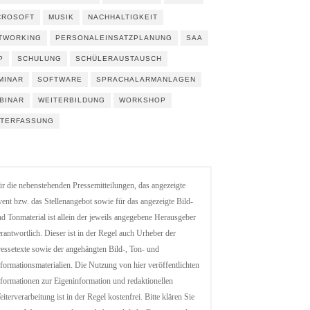
CROSOFT
MUSIK
NACHHALTIGKEIT
TWORKING
PERSONALEINSATZPLANUNG
SAA
P
SCHULUNG
SCHÜLERAUSTAUSCH
MINAR
SOFTWARE
SPRACHALARMANLAGEN
BINAR
WEITERBILDUNG
WORKSHOP
ITERFASSUNG
r die nebenstehenden Pressemitteilungen, das angezeigte
ent bzw. das Stellenangebot sowie für das angezeigte Bild-
d Tonmaterial ist allein der jeweils angegebene Herausgeber
rantwortlich. Dieser ist in der Regel auch Urheber der
essetexte sowie der angehängten Bild-, Ton- und
formationsmaterialien. Die Nutzung von hier veröffentlichten
formationen zur Eigeninformation und redaktionellen
iterverarbeitung ist in der Regel kostenfrei. Bitte klären Sie