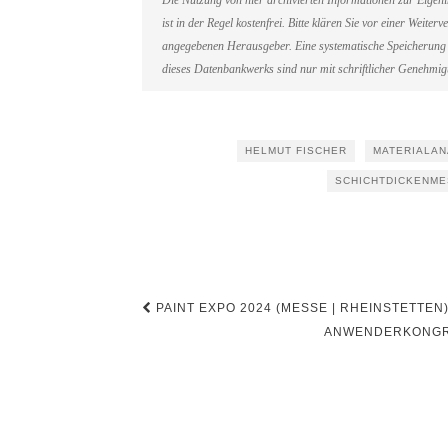
Die Nutzung von hier archivierten Informationen zur Eigen
ist in der Regel kostenfrei. Bitte klären Sie vor einer Weit
angegebenen Herausgeber. Eine systematische Speicherung 
dieses Datenbankwerks sind nur mit schriftlicher Genehmi
HELMUT FISCHER
MATERIALAN
SCHICHTDICKENM
Beitragsnavigation
PAINT EXPO 2024 (MESSE | RHEINSTETTEN
ANWENDERKONGRE