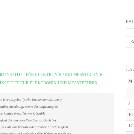
KAT
Kate
Juli
 GMBH INSTITUT FÜR ELEKTRONIK UND MESSTECHNIK
M
BH INSTITUT FÜR ELEKTRONIK UND MESSTECHNIK
ene Herausgeber (siehe Firmenkontakt oben)
3
Eventbeschreibung, sowie der angehängten
. Die United News Network GmbH
10
gkeit des dargestellten Events. Auch bei
17
im Fall von Vorsatz oder grober Fahrlässigkeit.