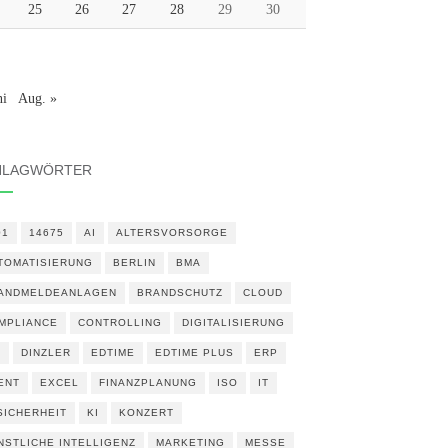
25
26
27
28
29
30
ni
Aug. »
HLAGWÖRTER
01
14675
AI
ALTERSVORSORGE
TOMATISIERUNG
BERLIN
BMA
ANDMELDEANLAGEN
BRANDSCHUTZ
CLOUD
MPLIANCE
CONTROLLING
DIGITALISIERUNG
N
DINZLER
EDTIME
EDTIME PLUS
ERP
ENT
EXCEL
FINANZPLANUNG
ISO
IT
 SICHERHEIT
KI
KONZERT
NSTLICHE INTELLIGENZ
MARKETING
MESSE