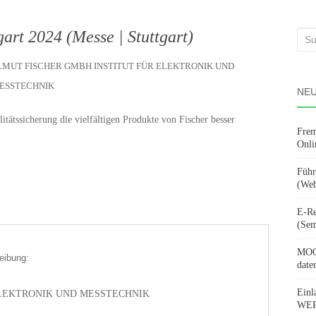
rt 2024 (Messe | Stuttgart)
Suc
nach
ELMUT FISCHER GMBH INSTITUT FÜR ELEKTRONIK UND
ESSTECHNIK
NEU
itätssicherung die vielfältigen Produkte von Fischer besser
Frem
Onli
Führ
(Web
E-Re
(Sem
MOOV
eibung:
date
Einl
ELEKTRONIK UND MESSTECHNIK
WERD