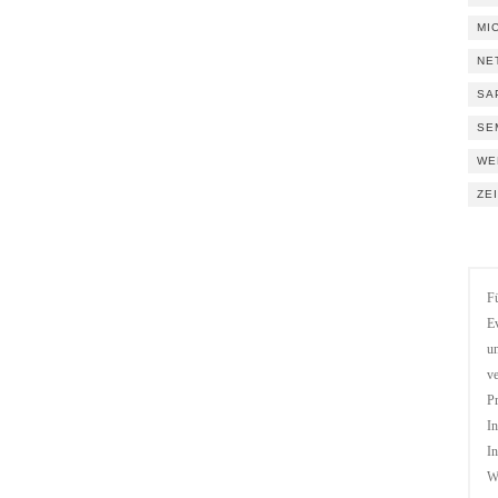
MI
NE
SA
SE
WE
ZE
Fü
Ev
un
ve
Pr
In
In
We