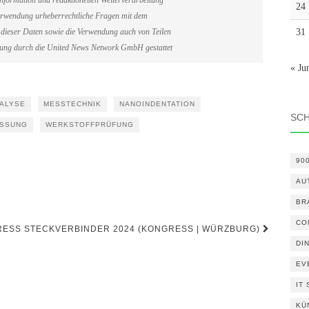
information und redaktionellen Weiterverarbeitung
24
erverwendung urheberrechtliche Fragen mit dem
31
dieser Daten sowie die Verwendung auch von Teilen
gung durch die United News Network GmbH gestattet
« Ju
ALYSE
MESSTECHNIK
NANOINDENTATION
SC
ESSUNG
WERKSTOFFPRÜFUNG
90
AU
BR
)
CO
SS STECKVERBINDER 2024 (KONGRESS | WÜRZBURG)
DI
EV
IT
KÜ