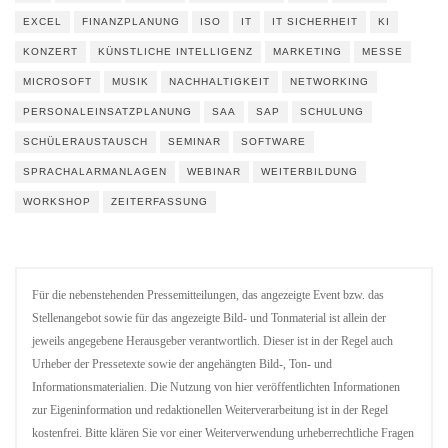
EXCEL
FINANZPLANUNG
ISO
IT
IT SICHERHEIT
KI
KONZERT
KÜNSTLICHE INTELLIGENZ
MARKETING
MESSE
MICROSOFT
MUSIK
NACHHALTIGKEIT
NETWORKING
PERSONALEINSATZPLANUNG
SAA
SAP
SCHULUNG
SCHÜLERAUSTAUSCH
SEMINAR
SOFTWARE
SPRACHALARMANLAGEN
WEBINAR
WEITERBILDUNG
WORKSHOP
ZEITERFASSUNG
Für die nebenstehenden Pressemitteilungen, das angezeigte Event bzw. das
Stellenangebot sowie für das angezeigte Bild- und Tonmaterial ist allein der
jeweils angegebene Herausgeber verantwortlich. Dieser ist in der Regel auch
Urheber der Pressetexte sowie der angehängten Bild-, Ton- und
Informationsmaterialien. Die Nutzung von hier veröffentlichten Informationen
zur Eigeninformation und redaktionellen Weiterverarbeitung ist in der Regel
kostenfrei. Bitte klären Sie vor einer Weiterverwendung urheberrechtliche Fragen