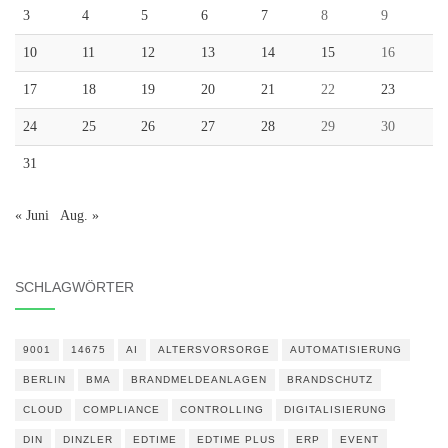
3
4
5
6
7
8
9
10
11
12
13
14
15
16
17
18
19
20
21
22
23
24
25
26
27
28
29
30
31
« Juni
Aug. »
SCHLAGWÖRTER
9001
14675
AI
ALTERSVORSORGE
AUTOMATISIERUNG
BERLIN
BMA
BRANDMELDEANLAGEN
BRANDSCHUTZ
CLOUD
COMPLIANCE
CONTROLLING
DIGITALISIERUNG
DIN
DINZLER
EDTIME
EDTIME PLUS
ERP
EVENT