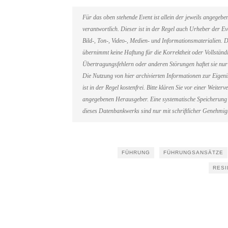
Für das oben stehende Event ist allein der jeweils angegeb
verantwortlich. Dieser ist in der Regel auch Urheber der 
Bild-, Ton-, Video-, Medien- und Informationsmaterialien
übernimmt keine Haftung für die Korrektheit oder Vollständi
Übertragungsfehlern oder anderen Störungen haftet sie nur 
Die Nutzung von hier archivierten Informationen zur Eigen
ist in der Regel kostenfrei. Bitte klären Sie vor einer Weit
angegebenen Herausgeber. Eine systematische Speicherung 
dieses Datenbankwerks sind nur mit schriftlicher Genehmi
FÜHRUNG
FÜHRUNGSANSÄTZE
RESI