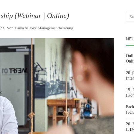
rship (Webinar | Online)
Suc
nach
023
von
Firma Allfoye Managementberatung
NEU
Onli
Onli
20-j
Inte
15. 
(Kon
Fach
(Sch
20. 
(FIM