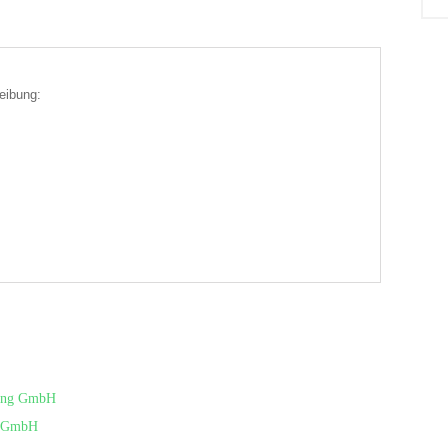
eibung:
tung GmbH
g GmbH