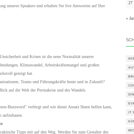
27
rung unseres Speakers und erhalten Sie live Antworten auf Ihre
« Ja
SC
nsicherheit und Krisen ist die neue Normalität unserer
90
scheidungen, Klimawandel, Arbeitskräftemangel und großen
AU
ksvoll gezeigt hat.
BR
rganisationen, Teams und Führungskräfte heute und in Zukunft?
CO
Blick auf die Welt der Permakrise und des Wandels.
DI
EV
ness-Buzzword” verbirgt und wie dieser Ansatz Ihnen helfen kann,
IT
am aufzubauen.
KÜ
te
MI
praktische Tipps mit auf den Weg. Werden Sie zum Gestalter des