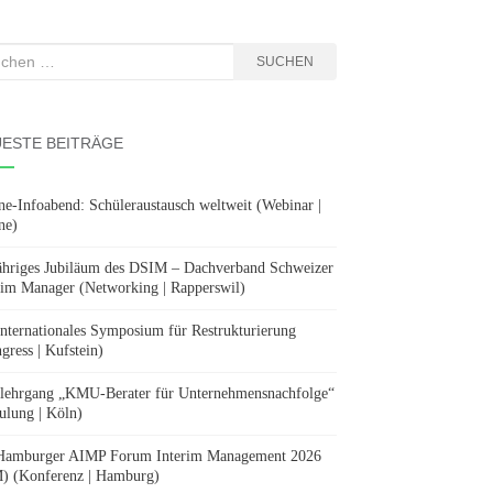
hen
SUCHEN
:
ESTE BEITRÄGE
ne-Infoabend: Schüleraustausch weltweit (Webinar |
ne)
ähriges Jubiläum des DSIM – Dachverband Schweizer
rim Manager (Networking | Rapperswil)
Internationales Symposium für Restrukturierung
gress | Kufstein)
lehrgang „KMU-Berater für Unternehmensnachfolge“
ulung | Köln)
Hamburger AIMP Forum Interim Management 2026
) (Konferenz | Hamburg)