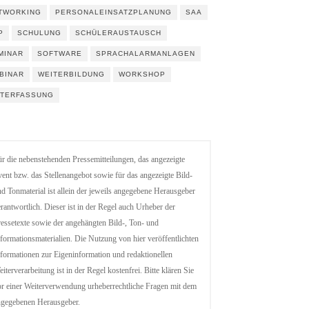
TWORKING
PERSONALEINSATZPLANUNG
SAA
P
SCHULUNG
SCHÜLERAUSTAUSCH
MINAR
SOFTWARE
SPRACHALARMANLAGEN
BINAR
WEITERBILDUNG
WORKSHOP
ITERFASSUNG
r die nebenstehenden Pressemitteilungen, das angezeigte
ent bzw. das Stellenangebot sowie für das angezeigte Bild-
d Tonmaterial ist allein der jeweils angegebene Herausgeber
rantwortlich. Dieser ist in der Regel auch Urheber der
essetexte sowie der angehängten Bild-, Ton- und
formationsmaterialien. Die Nutzung von hier veröffentlichten
formationen zur Eigeninformation und redaktionellen
iterverarbeitung ist in der Regel kostenfrei. Bitte klären Sie
r einer Weiterverwendung urheberrechtliche Fragen mit dem
ngegebenen Herausgeber.