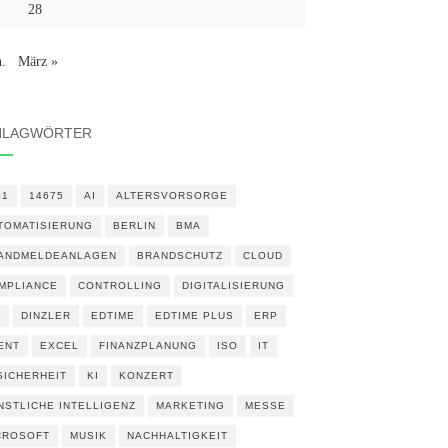
28
n.
März »
HLAGWÖRTER
01
14675
AI
ALTERSVORSORGE
TOMATISIERUNG
BERLIN
BMA
ANDMELDEANLAGEN
BRANDSCHUTZ
CLOUD
MPLIANCE
CONTROLLING
DIGITALISIERUNG
N
DINZLER
EDTIME
EDTIME PLUS
ERP
ENT
EXCEL
FINANZPLANUNG
ISO
IT
 SICHERHEIT
KI
KONZERT
NSTLICHE INTELLIGENZ
MARKETING
MESSE
CROSOFT
MUSIK
NACHHALTIGKEIT