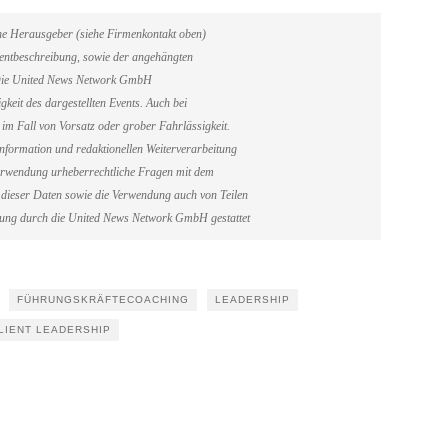
ene Herausgeber (siehe Firmenkontakt oben)
Eventbeschreibung, sowie der angehängten
. Die United News Network GmbH
gkeit des dargestellten Events. Auch bei
im Fall von Vorsatz oder grober Fahrlässigkeit.
information und redaktionellen Weiterverarbeitung
erverwendung urheberrechtliche Fragen mit dem
dieser Daten sowie die Verwendung auch von Teilen
gung durch die United News Network GmbH gestattet
FÜHRUNGSKRÄFTECOACHING
LEADERSHIP
LIENT LEADERSHIP