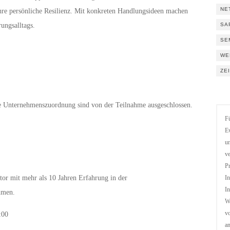
NE
hre persönliche Resilienz. Mit konkreten Handlungsideen machen
SA
rungsalltags.
SE
WE
ZE
 Unternehmenszuordnung sind von der Teilnahme ausgeschlossen.
Fü
Ev
un
ve
Pr
r mit mehr als 10 Jahren Erfahrung in der
In
In
hmen.
We
vo
:00
a