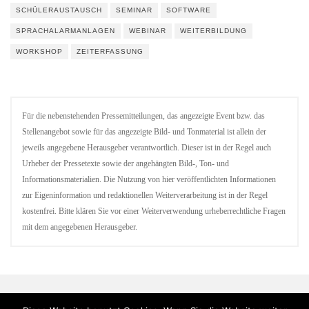
SCHÜLERAUSTAUSCH
SEMINAR
SOFTWARE
SPRACHALARMANLAGEN
WEBINAR
WEITERBILDUNG
WORKSHOP
ZEITERFASSUNG
Für die nebenstehenden Pressemitteilungen, das angezeigte Event bzw. das
Stellenangebot sowie für das angezeigte Bild- und Tonmaterial ist allein der
jeweils angegebene Herausgeber verantwortlich. Dieser ist in der Regel auch
Urheber der Pressetexte sowie der angehängten Bild-, Ton- und
Informationsmaterialien. Die Nutzung von hier veröffentlichten Informationen
zur Eigeninformation und redaktionellen Weiterverarbeitung ist in der Regel
kostenfrei. Bitte klären Sie vor einer Weiterverwendung urheberrechtliche Fragen
mit dem angegebenen Herausgeber.