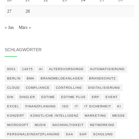
27
28
« Jan.
März »
SCHLAGWÖRTER
9001
14675
AI
ALTERSVORSORGE
AUTOMATISIERUNG
BERLIN
BMA
BRANDMELDEANLAGEN
BRANDSCHUTZ
CLOUD
COMPLIANCE
CONTROLLING
DIGITALISIERUNG
DIN
DINZLER
EDTIME
EDTIME PLUS
ERP
EVENT
EXCEL
FINANZPLANUNG
ISO
IT
IT SICHERHEIT
KI
KONZERT
KÜNSTLICHE INTELLIGENZ
MARKETING
MESSE
MICROSOFT
MUSIK
NACHHALTIGKEIT
NETWORKING
PERSONALEINSATZPLANUNG
SAA
SAP
SCHULUNG