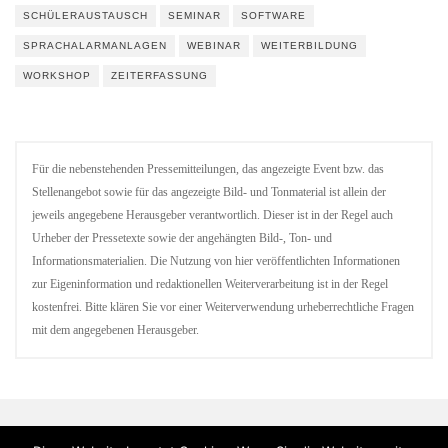
SCHÜLERAUSTAUSCH
SEMINAR
SOFTWARE
SPRACHALARMANLAGEN
WEBINAR
WEITERBILDUNG
WORKSHOP
ZEITERFASSUNG
Für die nebenstehenden Pressemitteilungen, das angezeigte Event bzw. das
Stellenangebot sowie für das angezeigte Bild- und Tonmaterial ist allein der
jeweils angegebene Herausgeber verantwortlich. Dieser ist in der Regel auch
Urheber der Pressetexte sowie der angehängten Bild-, Ton- und
Informationsmaterialien. Die Nutzung von hier veröffentlichten Informationen
zur Eigeninformation und redaktionellen Weiterverarbeitung ist in der Regel
kostenfrei. Bitte klären Sie vor einer Weiterverwendung urheberrechtliche Fragen
mit dem angegebenen Herausgeber.