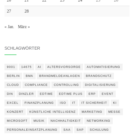
20
21
22
23
24
25
26
27
28
« Jan.
März »
SCHLAGWÖRTER
9001
14675
AI
ALTERSVORSORGE
AUTOMATISIERUNG
BERLIN
BMA
BRANDMELDEANLAGEN
BRANDSCHUTZ
CLOUD
COMPLIANCE
CONTROLLING
DIGITALISIERUNG
DIN
DINZLER
EDTIME
EDTIME PLUS
ERP
EVENT
EXCEL
FINANZPLANUNG
ISO
IT
IT SICHERHEIT
KI
KONZERT
KÜNSTLICHE INTELLIGENZ
MARKETING
MESSE
MICROSOFT
MUSIK
NACHHALTIGKEIT
NETWORKING
PERSONALEINSATZPLANUNG
SAA
SAP
SCHULUNG