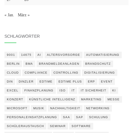
« Jan.
März »
SCHLAGWÖRTER
9001
14675
AI
ALTERSVORSORGE
AUTOMATISIERUNG
BERLIN
BMA
BRANDMELDEANLAGEN
BRANDSCHUTZ
CLOUD
COMPLIANCE
CONTROLLING
DIGITALISIERUNG
DIN
DINZLER
EDTIME
EDTIME PLUS
ERP
EVENT
EXCEL
FINANZPLANUNG
ISO
IT
IT SICHERHEIT
KI
KONZERT
KÜNSTLICHE INTELLIGENZ
MARKETING
MESSE
MICROSOFT
MUSIK
NACHHALTIGKEIT
NETWORKING
PERSONALEINSATZPLANUNG
SAA
SAP
SCHULUNG
SCHÜLERAUSTAUSCH
SEMINAR
SOFTWARE