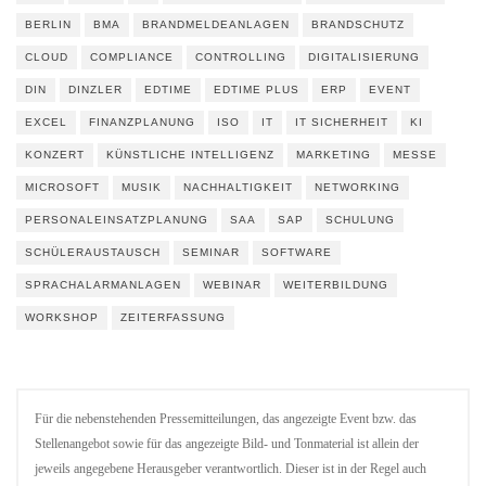
BERLIN
BMA
BRANDMELDEANLAGEN
BRANDSCHUTZ
CLOUD
COMPLIANCE
CONTROLLING
DIGITALISIERUNG
DIN
DINZLER
EDTIME
EDTIME PLUS
ERP
EVENT
EXCEL
FINANZPLANUNG
ISO
IT
IT SICHERHEIT
KI
KONZERT
KÜNSTLICHE INTELLIGENZ
MARKETING
MESSE
MICROSOFT
MUSIK
NACHHALTIGKEIT
NETWORKING
PERSONALEINSATZPLANUNG
SAA
SAP
SCHULUNG
SCHÜLERAUSTAUSCH
SEMINAR
SOFTWARE
SPRACHALARMANLAGEN
WEBINAR
WEITERBILDUNG
WORKSHOP
ZEITERFASSUNG
Für die nebenstehenden Pressemitteilungen, das angezeigte Event bzw. das
Stellenangebot sowie für das angezeigte Bild- und Tonmaterial ist allein der
jeweils angegebene Herausgeber verantwortlich. Dieser ist in der Regel auch