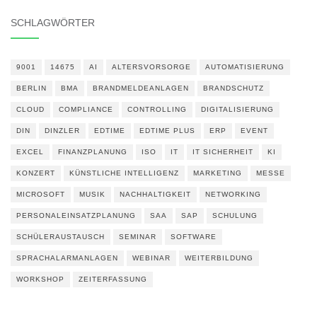
SCHLAGWÖRTER
9001
14675
AI
ALTERSVORSORGE
AUTOMATISIERUNG
BERLIN
BMA
BRANDMELDEANLAGEN
BRANDSCHUTZ
CLOUD
COMPLIANCE
CONTROLLING
DIGITALISIERUNG
DIN
DINZLER
EDTIME
EDTIME PLUS
ERP
EVENT
EXCEL
FINANZPLANUNG
ISO
IT
IT SICHERHEIT
KI
KONZERT
KÜNSTLICHE INTELLIGENZ
MARKETING
MESSE
MICROSOFT
MUSIK
NACHHALTIGKEIT
NETWORKING
PERSONALEINSATZPLANUNG
SAA
SAP
SCHULUNG
SCHÜLERAUSTAUSCH
SEMINAR
SOFTWARE
SPRACHALARMANLAGEN
WEBINAR
WEITERBILDUNG
WORKSHOP
ZEITERFASSUNG