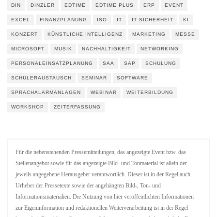
DIN
DINZLER
EDTIME
EDTIME PLUS
ERP
EVENT
EXCEL
FINANZPLANUNG
ISO
IT
IT SICHERHEIT
KI
KONZERT
KÜNSTLICHE INTELLIGENZ
MARKETING
MESSE
MICROSOFT
MUSIK
NACHHALTIGKEIT
NETWORKING
PERSONALEINSATZPLANUNG
SAA
SAP
SCHULUNG
SCHÜLERAUSTAUSCH
SEMINAR
SOFTWARE
SPRACHALARMANLAGEN
WEBINAR
WEITERBILDUNG
WORKSHOP
ZEITERFASSUNG
Für die nebenstehenden Pressemitteilungen, das angezeigte Event bzw. das
Stellenangebot sowie für das angezeigte Bild- und Tonmaterial ist allein der
jeweils angegebene Herausgeber verantwortlich. Dieser ist in der Regel auch
Urheber der Pressetexte sowie der angehängten Bild-, Ton- und
Informationsmaterialien. Die Nutzung von hier veröffentlichten Informationen
zur Eigeninformation und redaktionellen Weiterverarbeitung ist in der Regel