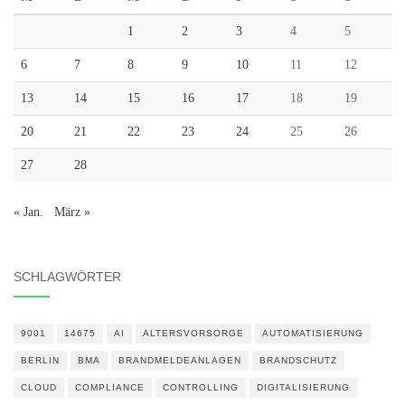
1
2
3
4
5
6
7
8
9
10
11
12
13
14
15
16
17
18
19
20
21
22
23
24
25
26
27
28
« Jan.
März »
SCHLAGWÖRTER
9001
14675
AI
ALTERSVORSORGE
AUTOMATISIERUNG
BERLIN
BMA
BRANDMELDEANLAGEN
BRANDSCHUTZ
CLOUD
COMPLIANCE
CONTROLLING
DIGITALISIERUNG