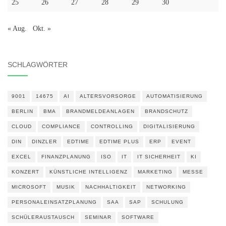
25
26
27
28
29
30
« Aug.
Okt. »
SCHLAGWÖRTER
9001
14675
AI
ALTERSVORSORGE
AUTOMATISIERUNG
BERLIN
BMA
BRANDMELDEANLAGEN
BRANDSCHUTZ
CLOUD
COMPLIANCE
CONTROLLING
DIGITALISIERUNG
DIN
DINZLER
EDTIME
EDTIME PLUS
ERP
EVENT
EXCEL
FINANZPLANUNG
ISO
IT
IT SICHERHEIT
KI
KONZERT
KÜNSTLICHE INTELLIGENZ
MARKETING
MESSE
MICROSOFT
MUSIK
NACHHALTIGKEIT
NETWORKING
PERSONALEINSATZPLANUNG
SAA
SAP
SCHULUNG
SCHÜLERAUSTAUSCH
SEMINAR
SOFTWARE