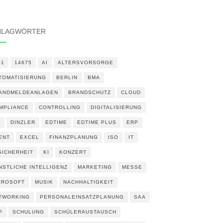
HLAGWÖRTER
01
14675
AI
ALTERSVORSORGE
TOMATISIERUNG
BERLIN
BMA
ANDMELDEANLAGEN
BRANDSCHUTZ
CLOUD
MPLIANCE
CONTROLLING
DIGITALISIERUNG
N
DINZLER
EDTIME
EDTIME PLUS
ERP
ENT
EXCEL
FINANZPLANUNG
ISO
IT
 SICHERHEIT
KI
KONZERT
NSTLICHE INTELLIGENZ
MARKETING
MESSE
CROSOFT
MUSIK
NACHHALTIGKEIT
TWORKING
PERSONALEINSATZPLANUNG
SAA
P
SCHULUNG
SCHÜLERAUSTAUSCH