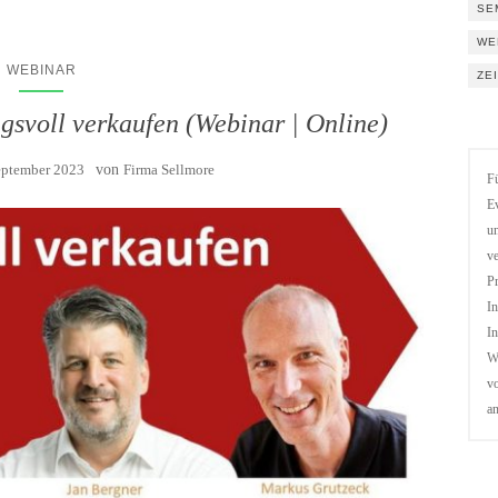
SE
WE
WEBINAR
ZE
gsvoll verkaufen (Webinar | Online)
eptember 2023
von
Firma Sellmore
Fü
Ev
un
ve
Pr
In
In
We
vo
a