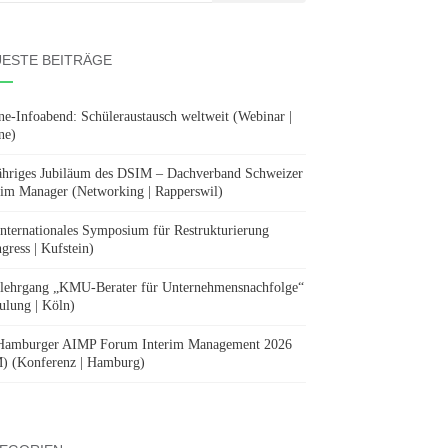
:
ESTE BEITRÄGE
ne-Infoabend: Schüleraustausch weltweit (Webinar |
ne)
ähriges Jubiläum des DSIM – Dachverband Schweizer
rim Manager (Networking | Rapperswil)
Internationales Symposium für Restrukturierung
gress | Kufstein)
lehrgang „KMU-Berater für Unternehmensnachfolge“
ulung | Köln)
Hamburger AIMP Forum Interim Management 2026
) (Konferenz | Hamburg)