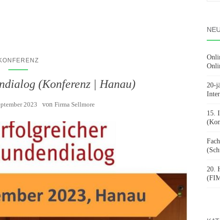
nach
NEU
Onli
KONFERENZ
Onli
ndialog (Konferenz | Hanau)
20-j
Inte
eptember 2023
von
Firma Sellmore
15. 
(Kon
Fach
(Sch
20. 
(FIM