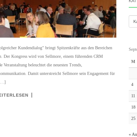
KAT
Kate
olgreicher Kundendialog“ bringt Spitzenkräfte aus den Bereichen
Sept
en. Der Kongress wird von Sellmore, einem führenden CRM
M
 Veranstaltung beleuchtet die neuesten Trends,
kommunikation. Damit unterstreicht Sellmore sein Engagement für
 […]
4
EITERLESEN
11
18
25
« Au