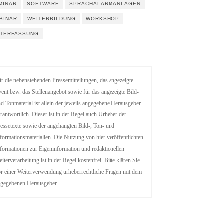
MINAR
SOFTWARE
SPRACHALARMANLAGEN
BINAR
WEITERBILDUNG
WORKSHOP
ITERFASSUNG
r die nebenstehenden Pressemitteilungen, das angezeigte
ent bzw. das Stellenangebot sowie für das angezeigte Bild-
d Tonmaterial ist allein der jeweils angegebene Herausgeber
rantwortlich. Dieser ist in der Regel auch Urheber der
essetexte sowie der angehängten Bild-, Ton- und
formationsmaterialien. Die Nutzung von hier veröffentlichten
formationen zur Eigeninformation und redaktionellen
iterverarbeitung ist in der Regel kostenfrei. Bitte klären Sie
r einer Weiterverwendung urheberrechtliche Fragen mit dem
ngegebenen Herausgeber.