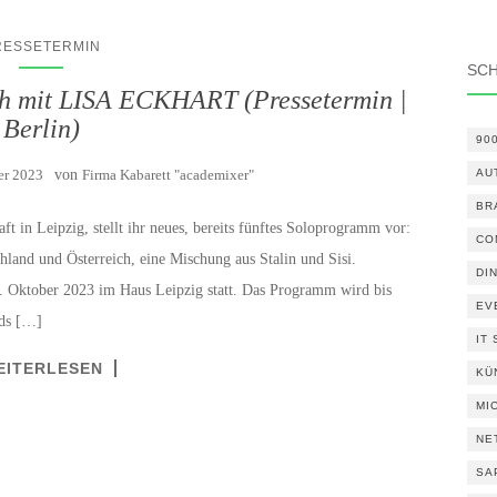
RESSETERMIN
SC
h mit LISA ECKHART (Pressetermin |
Berlin)
90
er 2023
von
Firma Kabarett "academixer"
AU
BR
ft in Leipzig, stellt ihr neues, bereits fünftes Soloprogramm vor:
CO
chland und Österreich, eine Mischung aus Stalin und Sisi.
DI
3. Oktober 2023 im Haus Leipzig statt. Das Programm wird bis
EV
nds […]
IT
EITERLESEN
KÜ
MI
NE
SA