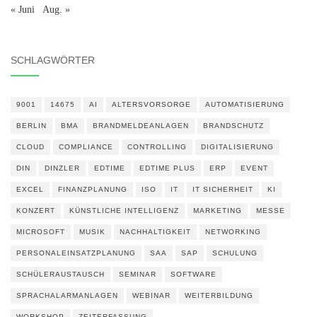
« Juni
Aug. »
SCHLAGWÖRTER
9001
14675
AI
ALTERSVORSORGE
AUTOMATISIERUNG
BERLIN
BMA
BRANDMELDEANLAGEN
BRANDSCHUTZ
CLOUD
COMPLIANCE
CONTROLLING
DIGITALISIERUNG
DIN
DINZLER
EDTIME
EDTIME PLUS
ERP
EVENT
EXCEL
FINANZPLANUNG
ISO
IT
IT SICHERHEIT
KI
KONZERT
KÜNSTLICHE INTELLIGENZ
MARKETING
MESSE
MICROSOFT
MUSIK
NACHHALTIGKEIT
NETWORKING
PERSONALEINSATZPLANUNG
SAA
SAP
SCHULUNG
SCHÜLERAUSTAUSCH
SEMINAR
SOFTWARE
SPRACHALARMANLAGEN
WEBINAR
WEITERBILDUNG
WORKSHOP
ZEITERFASSUNG