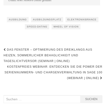
United News Network GmbH gestattet
AUSBILDUNG
AUSBILDUNGSPLATZ
ELEKTRONIKBRANCE
SPEED-DATING
WHEEL OF VISION
Beitragsnavigation
DAS FENSTER – OPTIMIERUNG DES DREIKLANGS AUS
HEIZEN, SOMMERLICHER BEHAGLICHKEIT UND
TAGESLICHTVERSOR (SEMINAR | ONLINE)
KOSTENFREIES WEBINAR: ENTDECKEN SIE DIE POWER DER
SERIENNUMMERN- UND CHARGENVERWALTUNG IN SAGE 100
(WEBINAR | ONLINE)
Suchen
SUCHEN
nach: