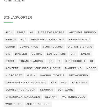
« Juni
Aug. »
SCHLAGWÖRTER
9001
14675
AI
ALTERSVORSORGE
AUTOMATISIERUNG
BERLIN
BMA
BRANDMELDEANLAGEN
BRANDSCHUTZ
CLOUD
COMPLIANCE
CONTROLLING
DIGITALISIERUNG
DIN
DINZLER
EDTIME
EDTIME PLUS
ERP
EVENT
EXCEL
FINANZPLANUNG
ISO
IT
IT SICHERHEIT
KI
KONZERT
KÜNSTLICHE INTELLIGENZ
MARKETING
MESSE
MICROSOFT
MUSIK
NACHHALTIGKEIT
NETWORKING
PERSONALEINSATZPLANUNG
SAA
SAP
SCHULUNG
SCHÜLERAUSTAUSCH
SEMINAR
SOFTWARE
SPRACHALARMANLAGEN
WEBINAR
WEITERBILDUNG
WORKSHOP
ZEITERFASSUNG