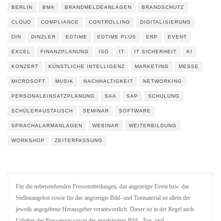
BERLIN
BMA
BRANDMELDEANLAGEN
BRANDSCHUTZ
CLOUD
COMPLIANCE
CONTROLLING
DIGITALISIERUNG
DIN
DINZLER
EDTIME
EDTIME PLUS
ERP
EVENT
EXCEL
FINANZPLANUNG
ISO
IT
IT SICHERHEIT
KI
KONZERT
KÜNSTLICHE INTELLIGENZ
MARKETING
MESSE
MICROSOFT
MUSIK
NACHHALTIGKEIT
NETWORKING
PERSONALEINSATZPLANUNG
SAA
SAP
SCHULUNG
SCHÜLERAUSTAUSCH
SEMINAR
SOFTWARE
SPRACHALARMANLAGEN
WEBINAR
WEITERBILDUNG
WORKSHOP
ZEITERFASSUNG
Für die nebenstehenden Pressemitteilungen, das angezeigte Event bzw. das
Stellenangebot sowie für das angezeigte Bild- und Tonmaterial ist allein der
jeweils angegebene Herausgeber verantwortlich. Dieser ist in der Regel auch
Urheber der Pressetexte sowie der angehängten Bild-, Ton- und