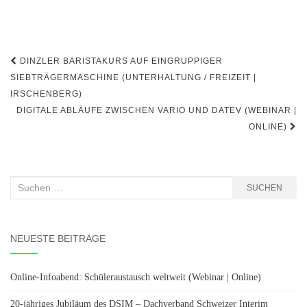
Beitragsnavigation
DINZLER BARISTAKURS AUF EINGRUPPIGER
SIEBTRÄGERMASCHINE (UNTERHALTUNG / FREIZEIT |
IRSCHENBERG)
DIGITALE ABLÄUFE ZWISCHEN VARIO UND DATEV (WEBINAR |
ONLINE)
Suchen
SUCHEN
nach:
NEUESTE BEITRÄGE
Online-Infoabend: Schüleraustausch weltweit (Webinar | Online)
20-jähriges Jubiläum des DSIM – Dachverband Schweizer Interim