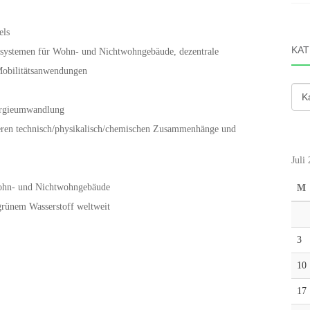
els
KAT
izsystemen für Wohn- und Nichtwohngebäude, dezentrale
Mobilitätsanwendungen
Kate
ergieumwandlung
eren technisch/physikalisch/chemischen Zusammenhänge und
Juli
Wohn- und Nichtwohngebäude
M
grünem Wasserstoff weltweit
3
10
17