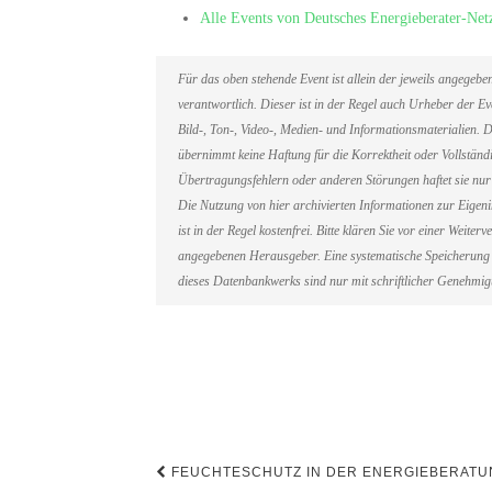
Alle Events von Deutsches Energieberater-Ne
Für das oben stehende Event ist allein der jeweils angegeb
verantwortlich. Dieser ist in der Regel auch Urheber der 
Bild-, Ton-, Video-, Medien- und Informationsmaterialien
übernimmt keine Haftung für die Korrektheit oder Vollständi
Übertragungsfehlern oder anderen Störungen haftet sie nur 
Die Nutzung von hier archivierten Informationen zur Eigen
ist in der Regel kostenfrei. Bitte klären Sie vor einer Weit
angegebenen Herausgeber. Eine systematische Speicherung 
dieses Datenbankwerks sind nur mit schriftlicher Genehmi
Beitragsnavigation
FEUCHTESCHUTZ IN DER ENERGIEBERATUN