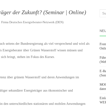
räger der Zukunft? (Seminar | Online)
Suc
nach
n
Firma Deutsches Energieberater-Netzwerk (DEN)
NEU
uch seitens der Bundesregierung als viel versprechend und wird als
Frem
Onli
ls Energieberater über Grünen Wasserstoff wissen müssen und
 sich bringt, stehen im Fokus des Kurses.
Führ
(Web
E-Re
(Sem
tenz über grünem Wasserstoff und deren Anwendungen im
MOOV
date
altiger sekundärer Energieträger aus ökonomischer und
Einl
WERD
in den unterschiedlichen stationären und mobilen Anwendungen