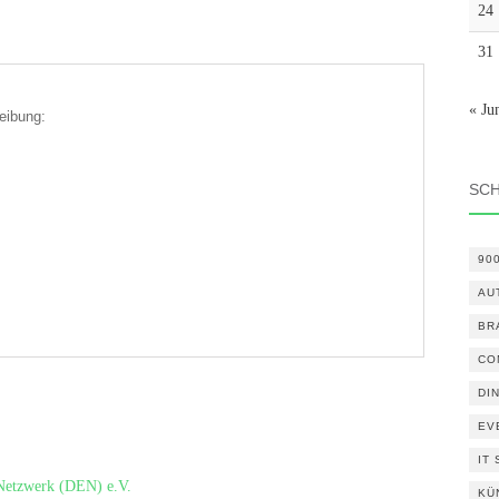
24
31
« Ju
eibung:
SC
90
AU
BR
CO
DI
EV
IT
-Netzwerk (DEN) e.V.
KÜ