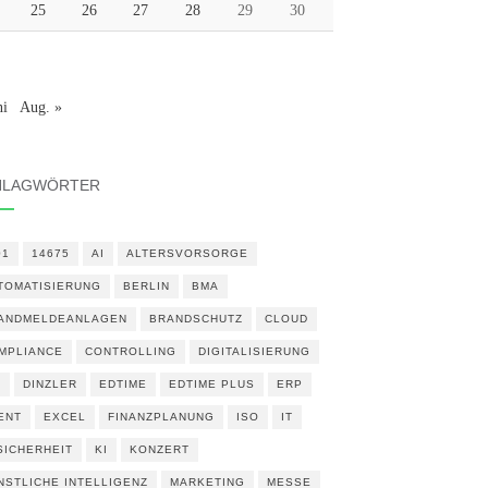
25
26
27
28
29
30
ni
Aug. »
HLAGWÖRTER
01
14675
AI
ALTERSVORSORGE
TOMATISIERUNG
BERLIN
BMA
ANDMELDEANLAGEN
BRANDSCHUTZ
CLOUD
MPLIANCE
CONTROLLING
DIGITALISIERUNG
N
DINZLER
EDTIME
EDTIME PLUS
ERP
ENT
EXCEL
FINANZPLANUNG
ISO
IT
 SICHERHEIT
KI
KONZERT
NSTLICHE INTELLIGENZ
MARKETING
MESSE