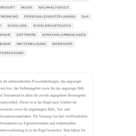
CROSOFT
MUSIK
NACHHALTIGKEIT
TWORKING
PERSONALEINSATZPLANUNG
SAA
P
SCHULUNG
SCHÜLERAUSTAUSCH
MINAR
SOFTWARE
SPRACHALARMANLAGEN
BINAR
WEITERBILDUNG
WORKSHOP
ITERFASSUNG
r die nebenstehenden Pressemitteilungen, das angezeigte
ent bzw. das Stellenangebot sowie für das angezeigte Bild-
d Tonmaterial ist allein der jeweils angegebene Herausgeber
rantwortlich. Dieser ist in der Regel auch Urheber der
essetexte sowie der angehängten Bild-, Ton- und
formationsmaterialien. Die Nutzung von hier veröffentlichten
formationen zur Eigeninformation und redaktionellen
iterverarbeitung ist in der Regel kostenfrei. Bitte klären Sie