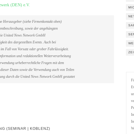
tzwerk (DEN) e.V.
MI
NE
ene Herausgeber (siehe Firmenkontakt oben)
SA
Eventbeschreibung, sowie der angehängten
SE
. Die United News Network GmbH
gkeit des dargestellten Events. Auch bei
WE
im Fall von Vorsatz oder grober Fahrlässigkeit.
ZE
information und redaktionellen Weiterverarbeitung
erverwendung urheberrechtliche Fragen mit dem
dieser Daten sowie die Verwendung auch von Teilen
gung durch die United News Network GmbH gestattet
Fü
Ev
un
ve
Pr
In
In
G (SEMINAR | KOBLENZ)
We