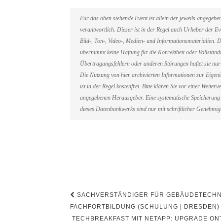
Für das oben stehende Event ist allein der jeweils angegeb
verantwortlich. Dieser ist in der Regel auch Urheber der 
Bild-, Ton-, Video-, Medien- und Informationsmaterialien
übernimmt keine Haftung für die Korrektheit oder Vollständi
Übertragungsfehlern oder anderen Störungen haftet sie nur 
Die Nutzung von hier archivierten Informationen zur Eigen
ist in der Regel kostenfrei. Bitte klären Sie vor einer Weit
angegebenen Herausgeber. Eine systematische Speicherung 
dieses Datenbankwerks sind nur mit schriftlicher Genehmi
Beitragsnavigation
SACHVERSTÄNDIGER FÜR GEBÄUDETECHN
FACHFORTBILDUNG (SCHULUNG | DRESDEN)
TECHBREAKFAST MIT NETAPP: UPGRADE ONT