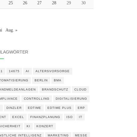
25
26
27
28
29
30
ni
Aug. »
HLAGWÖRTER
01
14675
AI
ALTERSVORSORGE
TOMATISIERUNG
BERLIN
BMA
ANDMELDEANLAGEN
BRANDSCHUTZ
CLOUD
MPLIANCE
CONTROLLING
DIGITALISIERUNG
N
DINZLER
EDTIME
EDTIME PLUS
ERP
ENT
EXCEL
FINANZPLANUNG
ISO
IT
 SICHERHEIT
KI
KONZERT
NSTLICHE INTELLIGENZ
MARKETING
MESSE