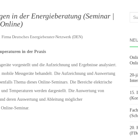
gen in der Energieberatung (Seminar |
Suc
Online)
nach
n
Firma Deutsches Energieberater-Netzwerk (DEN)
NEU
peraturen in der Praxis
Onli
Onli
geräte vorgestellt und die Aufzeichnung und Ergebnisse analysiert.
h mobile Messgeräte behandelt. Die Aufzeichnung und Auswertung
20-j
Inte
enfalls Thema dieses Online-Seminars. Die Bereiche elektrische
 und Temperaturen werden dargestellt. Die Auswertung von
15. 
(Kon
und deren Auswertung und Ableitung möglicher
 Online-Seminar.
Fach
(Sch
20. 
(FIM