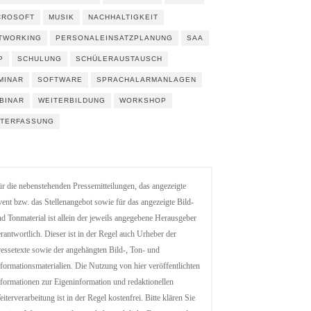
CROSOFT
MUSIK
NACHHALTIGKEIT
TWORKING
PERSONALEINSATZPLANUNG
SAA
P
SCHULUNG
SCHÜLERAUSTAUSCH
MINAR
SOFTWARE
SPRACHALARMANLAGEN
BINAR
WEITERBILDUNG
WORKSHOP
ITERFASSUNG
r die nebenstehenden Pressemitteilungen, das angezeigte
ent bzw. das Stellenangebot sowie für das angezeigte Bild-
d Tonmaterial ist allein der jeweils angegebene Herausgeber
rantwortlich. Dieser ist in der Regel auch Urheber der
essetexte sowie der angehängten Bild-, Ton- und
formationsmaterialien. Die Nutzung von hier veröffentlichten
formationen zur Eigeninformation und redaktionellen
iterverarbeitung ist in der Regel kostenfrei. Bitte klären Sie