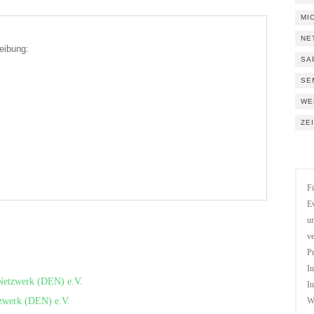
MI
NE
eibung:
SA
SE
WE
ZE
Fü
Ev
un
ve
Pr
In
-Netzwerk (DEN) e.V.
In
tzwerk (DEN) e.V.
We