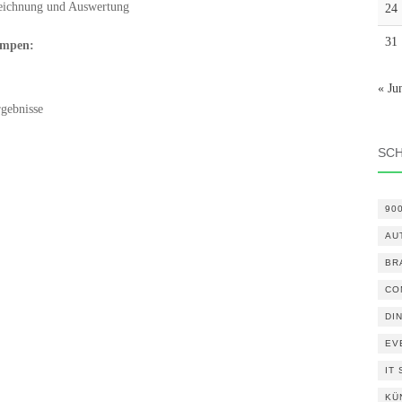
eichnung und Auswertung
24
31
umpen:
« Ju
gebnisse
SC
90
AU
BR
CO
DI
EV
IT
KÜ