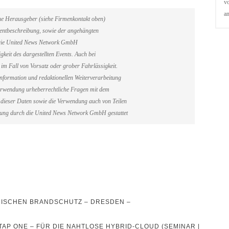
vo
a
ene Herausgeber (siehe Firmenkontakt oben)
Eventbeschreibung, sowie der angehängten
. Die United News Network GmbH
gkeit des dargestellten Events. Auch bei
im Fall von Vorsatz oder grober Fahrlässigkeit.
information und redaktionellen Weiterverarbeitung
erverwendung urheberrechtliche Fragen mit dem
dieser Daten sowie die Verwendung auch von Teilen
gung durch die United News Network GmbH gestattet
ISCHEN BRANDSCHUTZ – DRESDEN –
AP ONE – FÜR DIE NAHTLOSE HYBRID-CLOUD (SEMINAR |