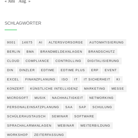
« Juni
Aug. »
SCHLAGWÖRTER
9001
14675
AI
ALTERSVORSORGE
AUTOMATISIERUNG
BERLIN
BMA
BRANDMELDEANLAGEN
BRANDSCHUTZ
CLOUD
COMPLIANCE
CONTROLLING
DIGITALISIERUNG
DIN
DINZLER
EDTIME
EDTIME PLUS
ERP
EVENT
EXCEL
FINANZPLANUNG
ISO
IT
IT SICHERHEIT
KI
KONZERT
KÜNSTLICHE INTELLIGENZ
MARKETING
MESSE
MICROSOFT
MUSIK
NACHHALTIGKEIT
NETWORKING
PERSONALEINSATZPLANUNG
SAA
SAP
SCHULUNG
SCHÜLERAUSTAUSCH
SEMINAR
SOFTWARE
SPRACHALARMANLAGEN
WEBINAR
WEITERBILDUNG
WORKSHOP
ZEITERFASSUNG