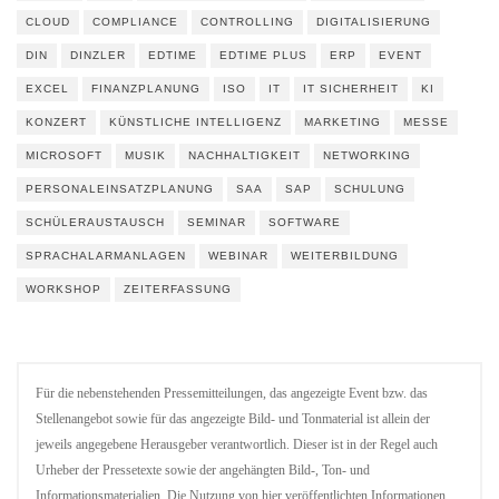
CLOUD
COMPLIANCE
CONTROLLING
DIGITALISIERUNG
DIN
DINZLER
EDTIME
EDTIME PLUS
ERP
EVENT
EXCEL
FINANZPLANUNG
ISO
IT
IT SICHERHEIT
KI
KONZERT
KÜNSTLICHE INTELLIGENZ
MARKETING
MESSE
MICROSOFT
MUSIK
NACHHALTIGKEIT
NETWORKING
PERSONALEINSATZPLANUNG
SAA
SAP
SCHULUNG
SCHÜLERAUSTAUSCH
SEMINAR
SOFTWARE
SPRACHALARMANLAGEN
WEBINAR
WEITERBILDUNG
WORKSHOP
ZEITERFASSUNG
Für die nebenstehenden Pressemitteilungen, das angezeigte Event bzw. das
Stellenangebot sowie für das angezeigte Bild- und Tonmaterial ist allein der
jeweils angegebene Herausgeber verantwortlich. Dieser ist in der Regel auch
Urheber der Pressetexte sowie der angehängten Bild-, Ton- und
Informationsmaterialien. Die Nutzung von hier veröffentlichten Informationen