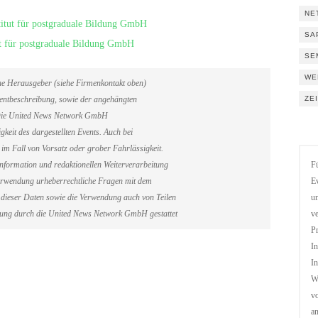
NE
titut für postgraduale Bildung GmbH
SA
ut für postgraduale Bildung GmbH
SE
WE
ene Herausgeber (siehe Firmenkontakt oben)
ZE
Eventbeschreibung, sowie der angehängten
. Die United News Network GmbH
gkeit des dargestellten Events. Auch bei
im Fall von Vorsatz oder grober Fahrlässigkeit.
information und redaktionellen Weiterverarbeitung
Fü
erverwendung urheberrechtliche Fragen mit dem
Ev
dieser Daten sowie die Verwendung auch von Teilen
un
gung durch die United News Network GmbH gestattet
ve
Pr
In
In
We
vo
a