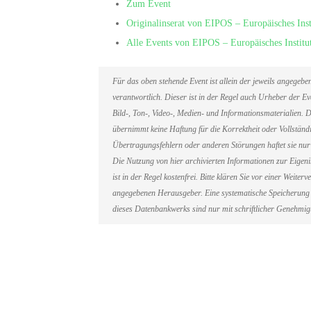
Zum Event
Originalinserat von EIPOS – Europäisches Ins
Alle Events von EIPOS – Europäisches Instit
Für das oben stehende Event ist allein der jeweils angegeb
verantwortlich. Dieser ist in der Regel auch Urheber der 
Bild-, Ton-, Video-, Medien- und Informationsmaterialien
übernimmt keine Haftung für die Korrektheit oder Vollständi
Übertragungsfehlern oder anderen Störungen haftet sie nur 
Die Nutzung von hier archivierten Informationen zur Eigen
ist in der Regel kostenfrei. Bitte klären Sie vor einer Weit
angegebenen Herausgeber. Eine systematische Speicherung 
dieses Datenbankwerks sind nur mit schriftlicher Genehmi