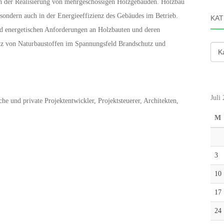
n der Realisierung von mehrgeschossigen Holzgebäuden. Holzbau
, sondern auch in der Energieeffizienz des Gebäudes im Betrieb.
KAT
nd energetischen Anforderungen an Holzbauten und deren
atz von Naturbaustoffen im Spannungsfeld Brandschutz und
Kate
Juli
he und private Projektentwickler, Projektsteuerer, Architekten,
M
3
10
17
24