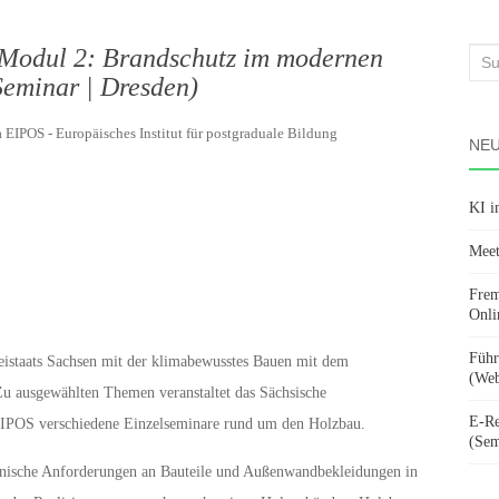
– Modul 2: Brandschutz im modernen
Suc
Seminar | Dresden)
nach
 EIPOS - Europäisches Institut für postgraduale Bildung
NEU
KI i
Meet
Frem
Onli
Führ
Freistaats Sachsen mit der klimabewusstes Bauen mit dem
(Web
Zu ausgewählten Themen veranstaltet das Sächsische
E-Re
POS verschiedene Einzelseminare rund um den Holzbau.
(Sem
chnische Anforderungen an Bauteile und Außenwandbekleidungen in