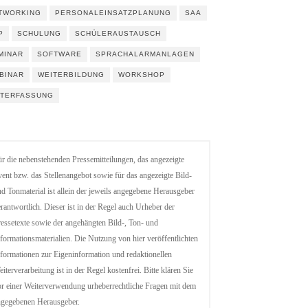
TWORKING
PERSONALEINSATZPLANUNG
SAA
P
SCHULUNG
SCHÜLERAUSTAUSCH
MINAR
SOFTWARE
SPRACHALARMANLAGEN
BINAR
WEITERBILDUNG
WORKSHOP
ITERFASSUNG
r die nebenstehenden Pressemitteilungen, das angezeigte
ent bzw. das Stellenangebot sowie für das angezeigte Bild-
d Tonmaterial ist allein der jeweils angegebene Herausgeber
rantwortlich. Dieser ist in der Regel auch Urheber der
essetexte sowie der angehängten Bild-, Ton- und
formationsmaterialien. Die Nutzung von hier veröffentlichten
formationen zur Eigeninformation und redaktionellen
iterverarbeitung ist in der Regel kostenfrei. Bitte klären Sie
r einer Weiterverwendung urheberrechtliche Fragen mit dem
ngegebenen Herausgeber.