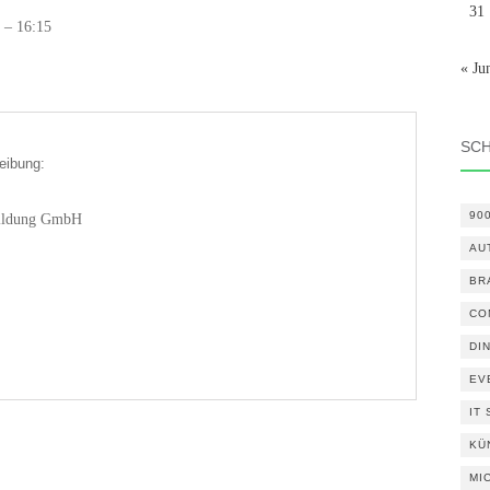
31
 – 16:15
« Ju
SC
eibung:
90
 Bildung GmbH
AU
BR
CO
DI
EV
IT
KÜ
MI