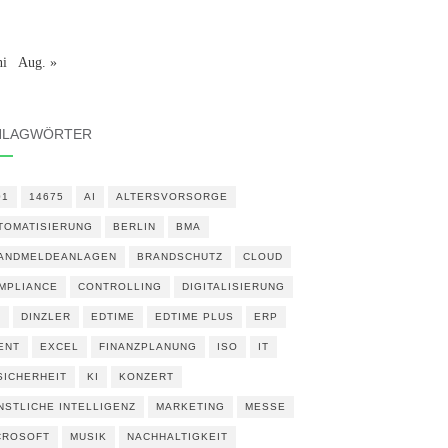
ni
Aug. »
HLAGWÖRTER
01
14675
AI
ALTERSVORSORGE
TOMATISIERUNG
BERLIN
BMA
ANDMELDEANLAGEN
BRANDSCHUTZ
CLOUD
MPLIANCE
CONTROLLING
DIGITALISIERUNG
N
DINZLER
EDTIME
EDTIME PLUS
ERP
ENT
EXCEL
FINANZPLANUNG
ISO
IT
 SICHERHEIT
KI
KONZERT
NSTLICHE INTELLIGENZ
MARKETING
MESSE
CROSOFT
MUSIK
NACHHALTIGKEIT