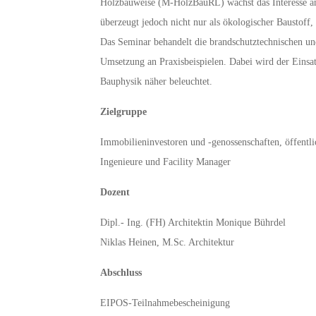
Holzbauweise (M-HolzBauRL) wächst das Interesse a
überzeugt jedoch nicht nur als ökologischer Baustoff
Das Seminar behandelt die brandschutztechnischen u
Umsetzung an Praxisbeispielen. Dabei wird der Eins
Bauphysik näher beleuchtet.
Zielgruppe
Immobilieninvestoren und -genossenschaften, öffentlic
Ingenieure und Facility Manager
Dozent
Dipl.- Ing. (FH) Architektin Monique Bührdel
Niklas Heinen, M.Sc. Architektur
Abschluss
EIPOS-Teilnahmebescheinigung