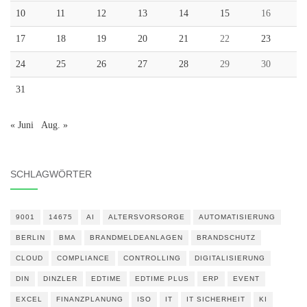
10
11
12
13
14
15
16
17
18
19
20
21
22
23
24
25
26
27
28
29
30
31
« Juni
Aug. »
SCHLAGWÖRTER
9001
14675
AI
ALTERSVORSORGE
AUTOMATISIERUNG
BERLIN
BMA
BRANDMELDEANLAGEN
BRANDSCHUTZ
CLOUD
COMPLIANCE
CONTROLLING
DIGITALISIERUNG
DIN
DINZLER
EDTIME
EDTIME PLUS
ERP
EVENT
EXCEL
FINANZPLANUNG
ISO
IT
IT SICHERHEIT
KI