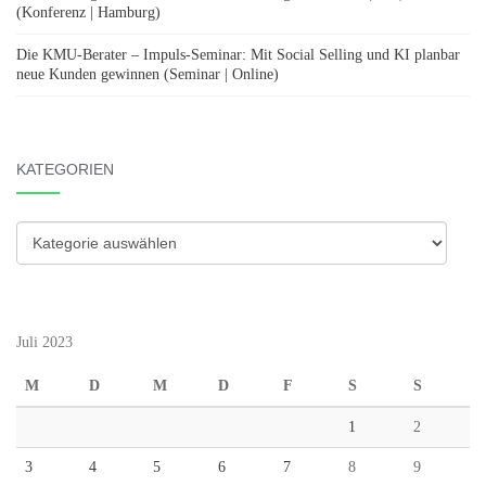
(Konferenz | Hamburg)
Die KMU-Berater – Impuls-Seminar: Mit Social Selling und KI planbar
neue Kunden gewinnen (Seminar | Online)
KATEGORIEN
Kategorien
Juli 2023
M
D
M
D
F
S
S
1
2
3
4
5
6
7
8
9