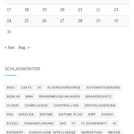
17
18
19
20
21
22
23
24
25
26
27
28
29
30
31
« Juni
Aug. »
SCHLAGWÖRTER
9001
14675
AI
ALTERSVORSORGE
AUTOMATISIERUNG
BERLIN
BMA
BRANDMELDEANLAGEN
BRANDSCHUTZ
CLOUD
COMPLIANCE
CONTROLLING
DIGITALISIERUNG
DIN
DINZLER
EDTIME
EDTIME PLUS
ERP
EVENT
EXCEL
FINANZPLANUNG
ISO
IT
IT SICHERHEIT
KI
KONZERT
KÜNSTLICHE INTELLIGENZ
MARKETING
MESSE