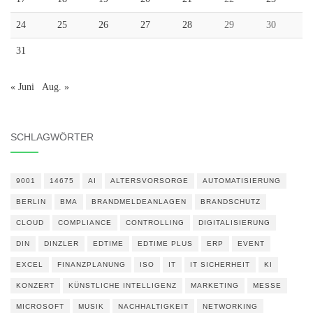
24
25
26
27
28
29
30
31
« Juni
Aug. »
SCHLAGWÖRTER
9001
14675
AI
ALTERSVORSORGE
AUTOMATISIERUNG
BERLIN
BMA
BRANDMELDEANLAGEN
BRANDSCHUTZ
CLOUD
COMPLIANCE
CONTROLLING
DIGITALISIERUNG
DIN
DINZLER
EDTIME
EDTIME PLUS
ERP
EVENT
EXCEL
FINANZPLANUNG
ISO
IT
IT SICHERHEIT
KI
KONZERT
KÜNSTLICHE INTELLIGENZ
MARKETING
MESSE
MICROSOFT
MUSIK
NACHHALTIGKEIT
NETWORKING