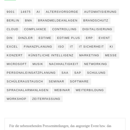
9001
14675
AI
ALTERSVORSORGE
AUTOMATISIERUNG
BERLIN
BMA
BRANDMELDEANLAGEN
BRANDSCHUTZ
CLOUD
COMPLIANCE
CONTROLLING
DIGITALISIERUNG
DIN
DINZLER
EDTIME
EDTIME PLUS
ERP
EVENT
EXCEL
FINANZPLANUNG
ISO
IT
IT SICHERHEIT
KI
KONZERT
KÜNSTLICHE INTELLIGENZ
MARKETING
MESSE
MICROSOFT
MUSIK
NACHHALTIGKEIT
NETWORKING
PERSONALEINSATZPLANUNG
SAA
SAP
SCHULUNG
SCHÜLERAUSTAUSCH
SEMINAR
SOFTWARE
SPRACHALARMANLAGEN
WEBINAR
WEITERBILDUNG
WORKSHOP
ZEITERFASSUNG
Für die nebenstehenden Pressemitteilungen, das angezeigte Event bzw. das