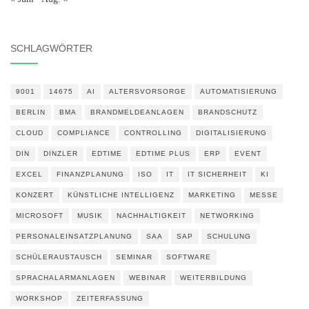
SCHLAGWÖRTER
9001
14675
AI
ALTERSVORSORGE
AUTOMATISIERUNG
BERLIN
BMA
BRANDMELDEANLAGEN
BRANDSCHUTZ
CLOUD
COMPLIANCE
CONTROLLING
DIGITALISIERUNG
DIN
DINZLER
EDTIME
EDTIME PLUS
ERP
EVENT
EXCEL
FINANZPLANUNG
ISO
IT
IT SICHERHEIT
KI
KONZERT
KÜNSTLICHE INTELLIGENZ
MARKETING
MESSE
MICROSOFT
MUSIK
NACHHALTIGKEIT
NETWORKING
PERSONALEINSATZPLANUNG
SAA
SAP
SCHULUNG
SCHÜLERAUSTAUSCH
SEMINAR
SOFTWARE
SPRACHALARMANLAGEN
WEBINAR
WEITERBILDUNG
WORKSHOP
ZEITERFASSUNG