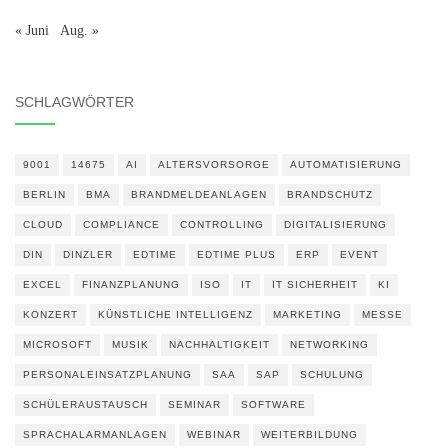
« Juni
Aug. »
SCHLAGWÖRTER
9001
14675
AI
ALTERSVORSORGE
AUTOMATISIERUNG
BERLIN
BMA
BRANDMELDEANLAGEN
BRANDSCHUTZ
CLOUD
COMPLIANCE
CONTROLLING
DIGITALISIERUNG
DIN
DINZLER
EDTIME
EDTIME PLUS
ERP
EVENT
EXCEL
FINANZPLANUNG
ISO
IT
IT SICHERHEIT
KI
KONZERT
KÜNSTLICHE INTELLIGENZ
MARKETING
MESSE
MICROSOFT
MUSIK
NACHHALTIGKEIT
NETWORKING
PERSONALEINSATZPLANUNG
SAA
SAP
SCHULUNG
SCHÜLERAUSTAUSCH
SEMINAR
SOFTWARE
SPRACHALARMANLAGEN
WEBINAR
WEITERBILDUNG