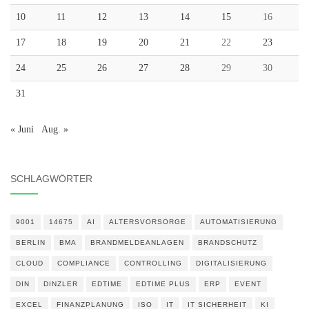
10
11
12
13
14
15
16
17
18
19
20
21
22
23
24
25
26
27
28
29
30
31
« Juni
Aug. »
SCHLAGWÖRTER
9001
14675
AI
ALTERSVORSORGE
AUTOMATISIERUNG
BERLIN
BMA
BRANDMELDEANLAGEN
BRANDSCHUTZ
CLOUD
COMPLIANCE
CONTROLLING
DIGITALISIERUNG
DIN
DINZLER
EDTIME
EDTIME PLUS
ERP
EVENT
EXCEL
FINANZPLANUNG
ISO
IT
IT SICHERHEIT
KI