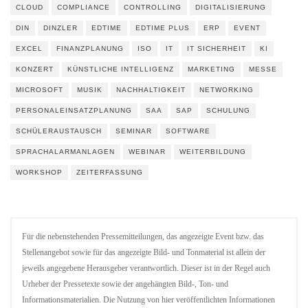
CLOUD
COMPLIANCE
CONTROLLING
DIGITALISIERUNG
DIN
DINZLER
EDTIME
EDTIME PLUS
ERP
EVENT
EXCEL
FINANZPLANUNG
ISO
IT
IT SICHERHEIT
KI
KONZERT
KÜNSTLICHE INTELLIGENZ
MARKETING
MESSE
MICROSOFT
MUSIK
NACHHALTIGKEIT
NETWORKING
PERSONALEINSATZPLANUNG
SAA
SAP
SCHULUNG
SCHÜLERAUSTAUSCH
SEMINAR
SOFTWARE
SPRACHALARMANLAGEN
WEBINAR
WEITERBILDUNG
WORKSHOP
ZEITERFASSUNG
Für die nebenstehenden Pressemitteilungen, das angezeigte Event bzw. das
Stellenangebot sowie für das angezeigte Bild- und Tonmaterial ist allein der
jeweils angegebene Herausgeber verantwortlich. Dieser ist in der Regel auch
Urheber der Pressetexte sowie der angehängten Bild-, Ton- und
Informationsmaterialien. Die Nutzung von hier veröffentlichten Informationen