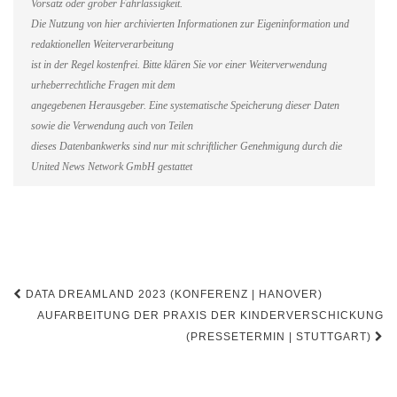
Vorsatz oder grober Fahrlässigkeit.
Die Nutzung von hier archivierten Informationen zur Eigeninformation und
redaktionellen Weiterverarbeitung
ist in der Regel kostenfrei. Bitte klären Sie vor einer Weiterverwendung
urheberrechtliche Fragen mit dem
angegebenen Herausgeber. Eine systematische Speicherung dieser Daten
sowie die Verwendung auch von Teilen
dieses Datenbankwerks sind nur mit schriftlicher Genehmigung durch die
United News Network GmbH gestattet
Beitragsnavigation
DATA DREAMLAND 2023 (KONFERENZ | HANOVER)
AUFARBEITUNG DER PRAXIS DER KINDERVERSCHICKUNG
(PRESSETERMIN | STUTTGART)