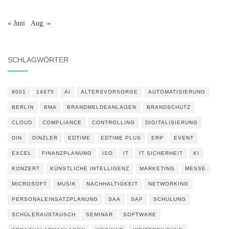
« Juni
Aug. »
SCHLAGWÖRTER
9001
14675
AI
ALTERSVORSORGE
AUTOMATISIERUNG
BERLIN
BMA
BRANDMELDEANLAGEN
BRANDSCHUTZ
CLOUD
COMPLIANCE
CONTROLLING
DIGITALISIERUNG
DIN
DINZLER
EDTIME
EDTIME PLUS
ERP
EVENT
EXCEL
FINANZPLANUNG
ISO
IT
IT SICHERHEIT
KI
KONZERT
KÜNSTLICHE INTELLIGENZ
MARKETING
MESSE
MICROSOFT
MUSIK
NACHHALTIGKEIT
NETWORKING
PERSONALEINSATZPLANUNG
SAA
SAP
SCHULUNG
SCHÜLERAUSTAUSCH
SEMINAR
SOFTWARE