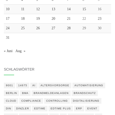
10
11
12
13
14
15
16
17
18
19
20
21
22
23
24
25
26
27
28
29
30
31
« Juni
Aug. »
SCHLAGWÖRTER
9001
14675
AI
ALTERSVORSORGE
AUTOMATISIERUNG
BERLIN
BMA
BRANDMELDEANLAGEN
BRANDSCHUTZ
CLOUD
COMPLIANCE
CONTROLLING
DIGITALISIERUNG
DIN
DINZLER
EDTIME
EDTIME PLUS
ERP
EVENT