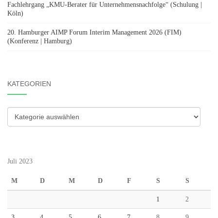
Fachlehrgang „KMU-Berater für Unternehmensnachfolge“ (Schulung |
Köln)
20. Hamburger AIMP Forum Interim Management 2026 (FIM)
(Konferenz | Hamburg)
KATEGORIEN
Kategorien
Juli 2023
M
D
M
D
F
S
S
1
2
3
4
5
6
7
8
9