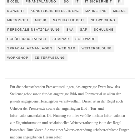
EXCEL
FINANZPLANUNG
ISO
IT
IT SICHERHEIT
KI
KONZERT
KÜNSTLICHE INTELLIGENZ
MARKETING
MESSE
MICROSOFT
MUSIK
NACHHALTIGKEIT
NETWORKING
PERSONALEINSATZPLANUNG
SAA
SAP
SCHULUNG
SCHÜLERAUSTAUSCH
SEMINAR
SOFTWARE
SPRACHALARMANLAGEN
WEBINAR
WEITERBILDUNG
WORKSHOP
ZEITERFASSUNG
Für die nebenstehenden Pressemitteilungen, das angezeigte Event bzw. das
Stellenangebot sowie für das angezeigte Bild- und Tonmaterial ist allein der
jeweils angegebene Herausgeber verantwortlich. Dieser ist in der Regel auch
Urheber der Pressetexte sowie der angehängten Bild-, Ton- und
Informationsmaterialien. Die Nutzung von hier veröffentlichten Informationen
zur Eigeninformation und redaktionellen Weiterverarbeitung ist in der Regel
kostenfrei. Bitte klären Sie vor einer Weiterverwendung urheberrechtliche Fragen
mit dem angegebenen Herausgeber.